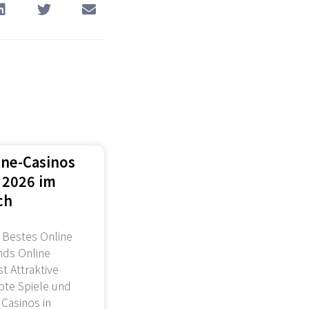
ine-Casinos
 2026 im
ch
 Bestes Online
nds Online
t Attraktive
te Spiele und
 Casinos in