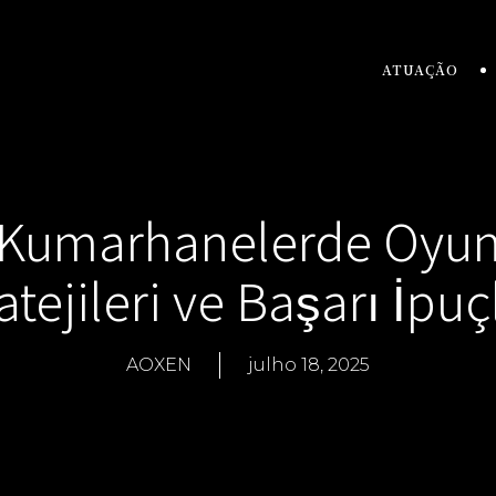
ATUAÇÃO
Kumarhanelerde Oyu
atejileri ve Başarı İpuç
AOXEN
julho 18, 2025