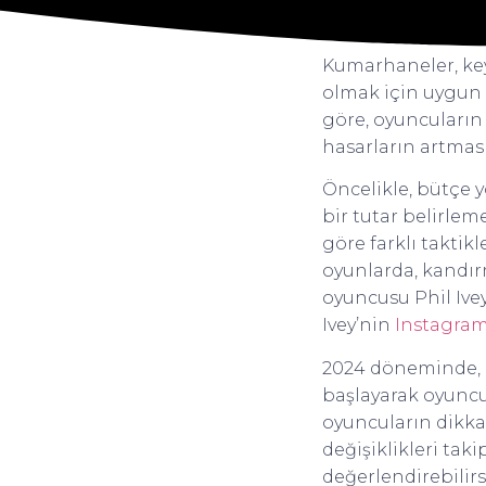
Kumarhaneler, key
olmak için uygun s
göre, oyuncuların
hasarların artması
Öncelikle, bütçe 
bir tutar belirlem
göre farklı taktikl
oyunlarda, kandır
oyuncusu Phil Ivey
Ivey’nin
Instagram 
2024 döneminde, L
başlayarak oyuncul
oyuncuların dikk
değişiklikleri tak
değerlendirebilirs