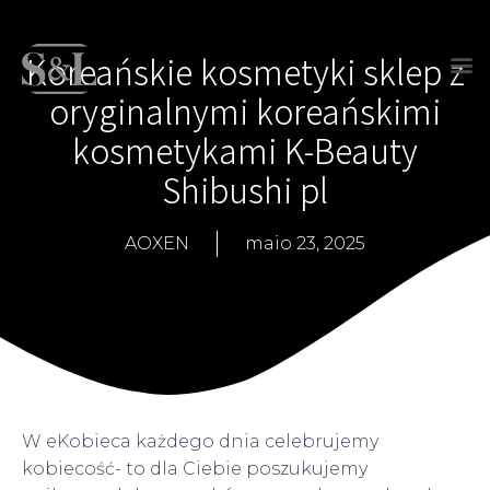
Koreańskie kosmetyki sklep z
oryginalnymi koreańskimi
kosmetykami K-Beauty
Shibushi pl
AOXEN
maio 23, 2025
W eKobieca każdego dnia celebrujemy
kobiecość- to dla Ciebie poszukujemy