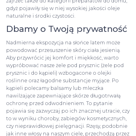
zajrzeć także do kategorii preparatów do domu,
gdyż pojawiły się w niej wysokiej jakości oleje
naturalne i środki czystości.
Dbamy o Twoją prywatność
Nadmierna ekspozycja na słońce latem może
powodować przesuszenie skóry ciała jesienią.
Aby przywrócić jej komfort i miękkość, warto
wypróbować nasze żele pod prysznic (żele pod
prysznic i do kąpieli) wzbogacone o olejki
roślinne oraz łagodne substancje myjące. Po
kąpieli polecamy balsamy lub mleczka
nawilżające zapewniające skórze długotrwałą
ochronę przed odwodnieniem. To pytanie
pojawia się zazwyczaj po ich znacznej utracie, czy
to w wyniku choroby, zabiegów kosmetycznych,
czy nieprawidłowej pielęgnacji. Rzęsy, podobnie
jak inne włosy na naszym ciele, przechodzą przez