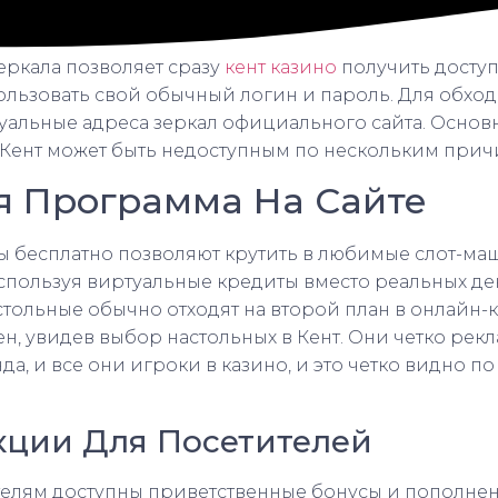
еркала позволяет сразу
кент казино
получить доступ 
ользовать свой обычный логин и пароль. Для обхо
уальные адреса зеркал официального сайта. Основ
 Кент может быть недоступным по нескольким прич
я Программа На Сайте
ы бесплатно позволяют крутить в любимые слот-ма
спользуя виртуальные кредиты вместо реальных ден
стольные обычно отходят на второй план в онлайн-к
н, увидев выбор настольных в Кент. Они четко рекл
а, и все они игроки в казино, и это четко видно п
кции Для Посетителей
елям доступны приветственные бонусы и пополнени