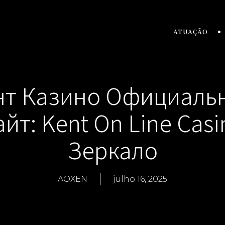
ATUAÇÃO
нт Казино Официаль
айт: Kent On Line Casi
Зеркало
AOXEN
julho 16, 2025