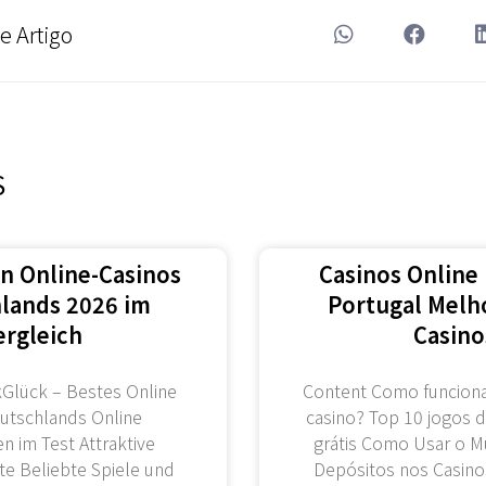
e Artigo
S
en Online-Casinos
Casinos Online
lands 2026 im
Portugal Melh
ergleich
Casino
Glück – Bestes Online
Content Como funcion
utschlands Online
casino? Top 10 jogos d
n im Test Attraktive
grátis Como Usar o M
e Beliebte Spiele und
Depósitos nos Casino