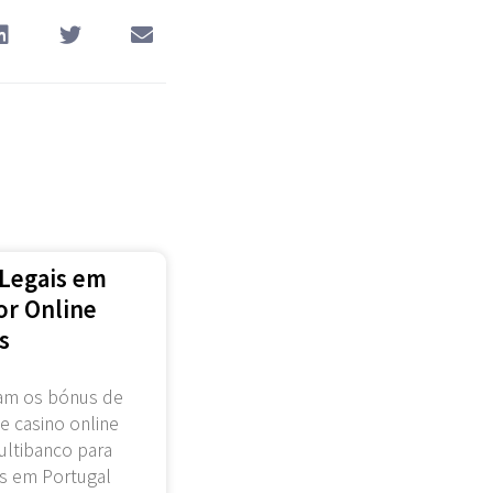
 Legais em
or Online
s
am os bónus de
e casino online
ultibanco para
s em Portugal