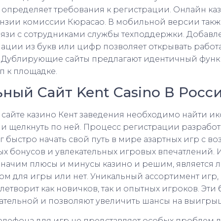
 определяет требования к регистрации. Онлайн ка
ензии комиссии Кюрасао. В мобильной версии такж
вязи с сотрудниками службы техподдержки. Добавл
ации из букв или цифр позволяет открывать работ
. Дублирующие сайты предлагают идентичный фун
п к площадке.
ный Сайт Kent Casino В Росс
сайте казино Кент заведения необходимо найти и
и щелкнуть по ней. Процесс регистрации разработа
 быстро начать свой путь в мире азартных игр с в
 бонусов и увлекательных игровых впечатлений. И
начим плюсы и минусы казино и решим, является л
ом для игры или нет. Уникальный ассортимент игр,
влетворит как новичков, так и опытных игроков. Эти
кательной и позволяют увеличить шансы на выигры
елефона для игр не представляет особых проблем 