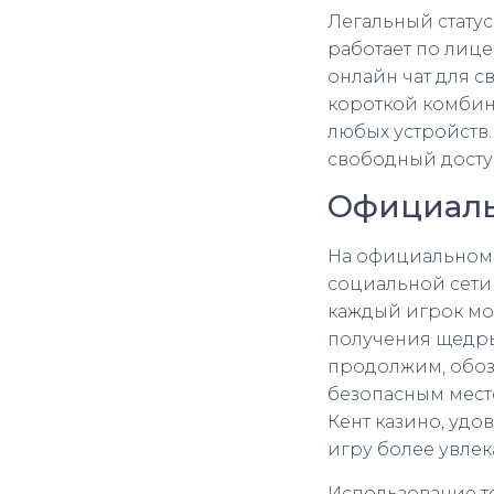
Легальный статус
работает по лиц
онлайн чат для с
короткой комбин
любых устройств
свободный досту
Официаль
На официальном 
социальной сети 
каждый игрок мог
получения щедрых
продолжим, обоз
безопасным мест
Кент казино, удо
игру более увле
Использование т