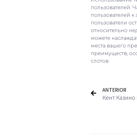
пользователей. Ч
пользователей к
пользователи ост
относительно не
можете наслажда
места вашего пре
преимуществ, осо
слотов.
ANTERIOR