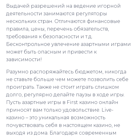
Выдачей разрешений на ведение игорной
деятельности занимаются регуляторы
нескольких стран. Отличаются финансовые
правила, цены, перечень обязательств,
требования к безопасности и т.д.
Бесконтрольное увлечение азартными играми
может быть опасным и привести к
зависимости!
Разумно распоряжайтесь бюджетом, никогда
не ставьте больше чем можете позволить себе
проиграть. Также не стоит играть слишком
долго, регулярно делайте паузы в ходе игры.
Пусть азартные игры в First казино онлайн
приносят вам только удовольствие. Live-
казино – это уникальная возможность
почувствовать себя в настоящем казино, не
выходя из дома. Благодаря современным