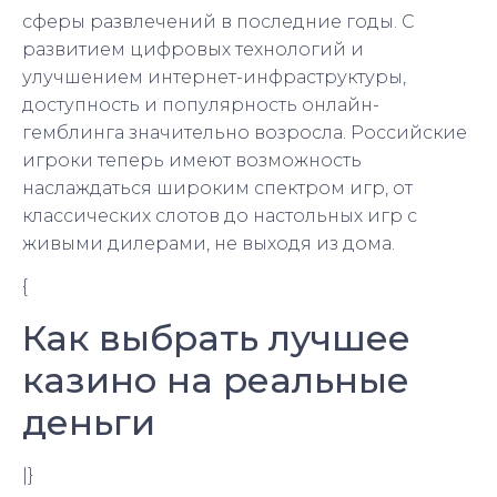
сферы развлечений в последние годы. С
развитием цифровых технологий и
улучшением интернет-инфраструктуры,
доступность и популярность онлайн-
гемблинга значительно возросла. Российские
игроки теперь имеют возможность
наслаждаться широким спектром игр, от
классических слотов до настольных игр с
живыми дилерами, не выходя из дома.
{
Как выбрать лучшее
казино на реальные
деньги
|}