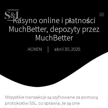
Kasyno online i płatności
MuchBetter, depozyty przez
MuchBetter
AOXEN
abril 30, 2025
Wszystkie transakcje są szyfrowane za pomocą
protokołów SSL, co sprawia, że są one