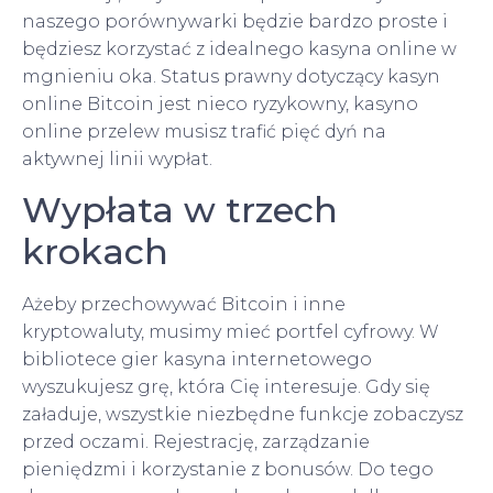
naszego porównywarki będzie bardzo proste i
będziesz korzystać z idealnego kasyna online w
mgnieniu oka. Status prawny dotyczący kasyn
online Bitcoin jest nieco ryzykowny, kasyno
online przelew musisz trafić pięć dyń na
aktywnej linii wypłat.
Wypłata w trzech
krokach
Ażeby przechowywać Bitcoin i inne
kryptowaluty, musimy mieć portfel cyfrowy. W
bibliotece gier kasyna internetowego
wyszukujesz grę, która Cię interesuje. Gdy się
załaduje, wszystkie niezbędne funkcje zobaczysz
przed oczami. Rejestrację, zarządzanie
pieniędzmi i korzystanie z bonusów. Do tego