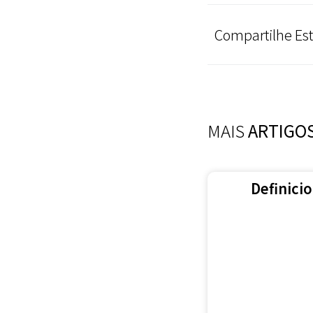
Compartilhe Est
MAIS
ARTIGO
Definici