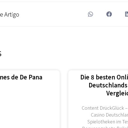
e Artigo
S
ones de De Pana
Die 8 besten Onl
Deutschlands
Verglei
Content DrückGlück –
Casino Deutschla
Spielotheken im Tes