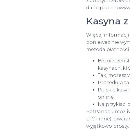
z dobrych zabezpie
dane przechowywa
Kasyna z
Więcej informacji 
ponieważ nie wym
metoda płatności 
Bezpieczeńst
kasynach, kt
Tak, możesz 
Procedura ta 
Polskie kasy
online.
Na przykład 
BetPanda umożliwi
LTC i inne), gwara
wyjątkowo prosty.