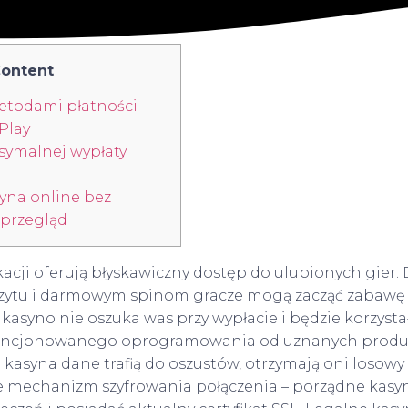
ontent
etodami płatności
Play
symalnej wypłaty
syna online bez
 przegląd
kacji oferują błyskawiczny dostęp do ulubionych gier.
ytu i darmowym spinom gracze mogą zacząć zabawę
kasyno nie oszuka was przy wypłacie i będzie korzysta
icencjonowanego oprogramowania od uznanych prod
o kasyna dane trafią do oszustów, otrzymają oni losowy
 mechanizm szyfrowania połączenia – porządne kasyn