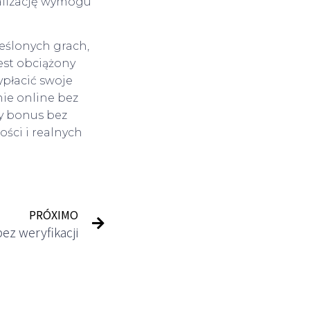
ealizację wymogu
eślonych grach,
est obciążony
płacić swoje
nie online bez
wy bonus bez
ości i realnych
PRÓXIMO
bez weryfikacji