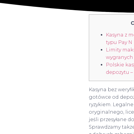
C
Kasyna z m
typu Pay N 
Limity mak
wygranych
Polskie ka
depozytu –
Kasyna bez weryfi
gotówce od depoz
ryzykiem. Legalne 
oryginalnego, l
jeśli przesyłane d
Sprawdzamy także