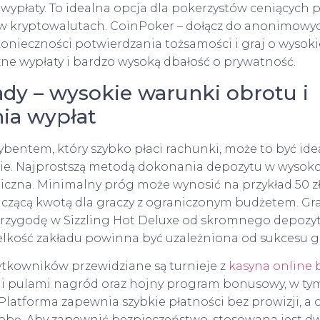
 wypłaty. To idealna opcja dla pokerzystów ceniących 
 w kryptowalutach. CoinPoker – dołącz do anonimowy
nieczności potwierdzania tożsamości i graj o wysoki
zne wypłaty i bardzo wysoką dbałość o prywatność.
dy – wysokie warunki obrotu i
ia wypłat
krybentem, który szybko płaci rachunki, może to być i
bie. Najprostszą metodą dokonania depozytu w wysokośc
niczna. Minimalny próg może wynosić na przykład 50 zł
znaczącą kwotą dla graczy z ograniczonym budżetem. G
przygodę w Sizzling Hot Deluxe od skromnego depozy
ielkość zakładu powinna być uzależniona od sukcesu gr
ytkowników przewidziane są turnieje z
kasyna online b
 pulami nagród oraz hojny program bonusowy, w ty
Platforma zapewnia szybkie płatności bez prowizji, a 
 dobę. Aby zapewnić bezpieczeństwo, stosowana jest 