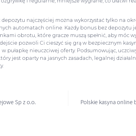
 rozgrywkę i regularne, mniejsze wygrane, co ułatwi r
depozytu najczęściej można wykorzystać tylko na okr
nych automatach online. Każdy bonus bez depozytu j
kami obrotu, które gracze muszą spełnić, aby móc wy
dejście pozwoli Ci cieszyć się grą w bezpiecznym kasy
 w pułapkę nieuczciwej oferty. Podsumowując, uczci
który jest oparty na jasnych zasadach, legalnej działaln
y.
ejowe Sp z o.o.
Polskie kasyna online 