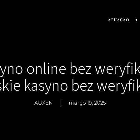
ATUAÇÃO
yno online bez weryfik
skie kasyno bez weryfik
AOXEN
março 19, 2025