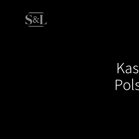
Kas
Pol