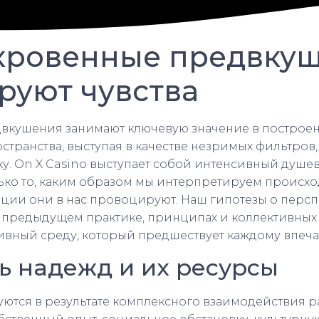
окровенные предвку
руют чувства
вкушения занимают ключевую значение в построе
странства, выступая в качестве незримых фильтров,
у. On X Casino выступает собой интенсивный душе
ько то, каким образом мы интерпретируем происх
ции они в нас провоцируют. Наш гипотезы о персп
предыдущем практике, принципах и коллективных у
ивный среду, который предшествует каждому впеча
ь надежд и их ресурсы
ются в результате комплексного взаимодействия р