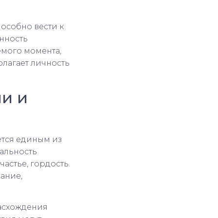
особно вести к
нность
мого момента,
олагает личность
и и
тся единым из
альность
астье, гордость.
ание,
асхождения