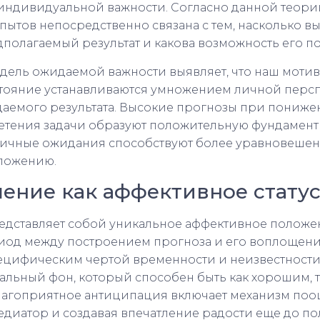
 индивидуальной важности. Согласно данной теори
ытов непосредственно связана с тем, насколько в
полагаемый результат и какова возможность его п
дель ожидаемой важности выявляет, что наш моти
тояние устанавливаются умножением личной перс
даемого результата. Высокие прогнозы при пониж
етения задачи образуют положительную фундамент 
стичные ожидания способствуют более уравновеше
ложению.
ение как аффективное стату
дставляет собой уникальное аффективное положен
риод между построением прогноза и его воплощени
ецифическим чертой временности и неизвестности,
льный фон, который способен быть как хорошим, т
агоприятное антиципация включает механизм поо
диатор и создавая впечатление радости еще до п