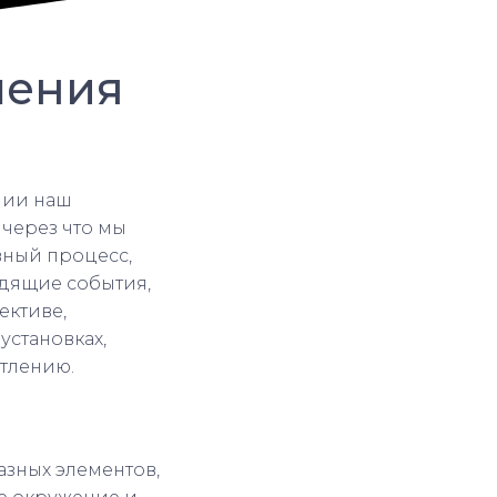
шения
нии наш
 через что мы
вный процесс,
одящие события,
ективе,
становках,
тлению.
азных элементов,