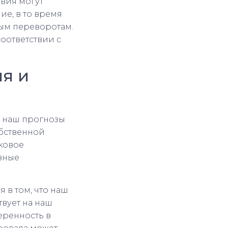
вия могут
е, в то время
ым переворотам.
оответствии с
я и
м наш прогнозы
обственной
аковое
ивные
в том, что наш
твует на наш
еренность в