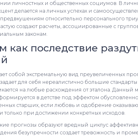
нии личностных и общественных социумов. В лично
цент делается на личных успехах и самоосуществле
м предвкушениям относительно персонального три
астую создают расчеты, ассоциированные с групп
иальным законам.
м как последствие разду
ий
ает собой экстремальную вид преувеличенных про
 задает для себя нереалистично большие стандарты
икается на любые расхождения от эталона. Данный 
формируется в детстве под эффектом обусловленно
енных старших, если любовь и одобрение оказываю
 только при достижении конкретных исходов.
ие прогнозы образуют вредный циклус аффективн
дения безупречности создает тревожность и промед