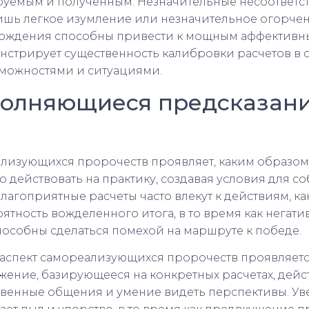
уемым и полученным. Незначительные несоответст
шь легкое изумление или незначительное огорчени
хождения способны привести к мощным аффективн
нстрирует существенность калибровки расчетов в с
можностями и ситуациями.
олняющиеся предсказани
лизующихся пророчеств проявляет, каким образо
 действовать на практику, создавая условия для с
лагоприятные расчеты часто влекут к действиям, к
ятность вожделенного итога, в то время как негат
особны сделаться помехой на маршруте к победе.
спект самореализующихся пророчеств проявляется 
ение, базирующееся на конкретных расчетах, дейс
твенные общения и умение видеть перспективы. Ув