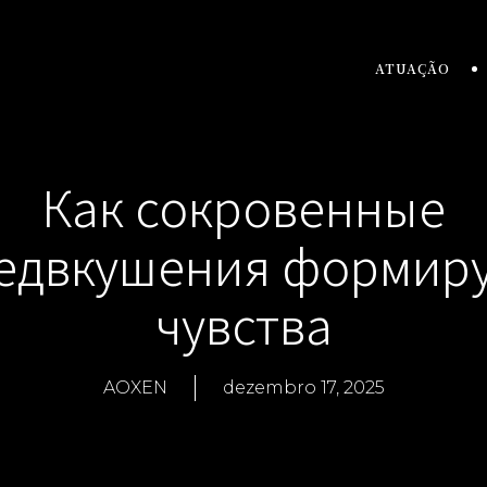
ATUAÇÃO
Как сокровенные
едвкушения формир
чувства
AOXEN
dezembro 17, 2025