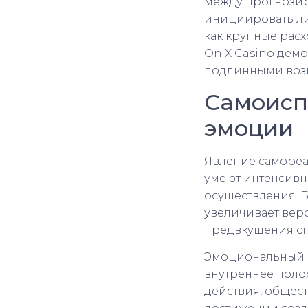
между прогнозир
инициировать ли
как крупные рас
On X Casino демо
подлинными воз
Самоисп
эмоции
Явление самореа
умеют интенсивно
осуществления. Б
увеличивает веро
предвкушения сп
Эмоциональный а
внутреннее полож
действия, общес