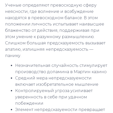
Ученые определяют превосходную сферу
неясности, где волнение и возбуждение
находятся в превосходном балансе. В этом
положении личность испытывает наивысшее
блаженство от действия, поддерживая при
этом умение к разумному размышлению.
Слишком большая предсказуемость вызывает
апатию, излишняя непредсказуемость —
панику.
Незначительная случайность стимулирует
производство допамина в Мартин казино
Средний мера непредсказуемости
включает изобретательное мышление
Контролируемый угроза усиливает
уверенность в себе при удачном
побеждении
Элемент непредсказуемости превращает