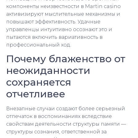
компоненты неизвестности в Martin casino
активизируют мыслительные механизмы и
повышают эффективность. Удачные
управленцы интуитивно осознают это и
пытаются включить вариативность в
профессиональный ход.
Почему блаженство от
неожиданности
сохраняется
отчетливее
Внезапные случаи создают более серьезный
отпечаток в воспоминаниях вследствие
свойствам деятельности структуры памяти —
структуры сознания, ответственной за