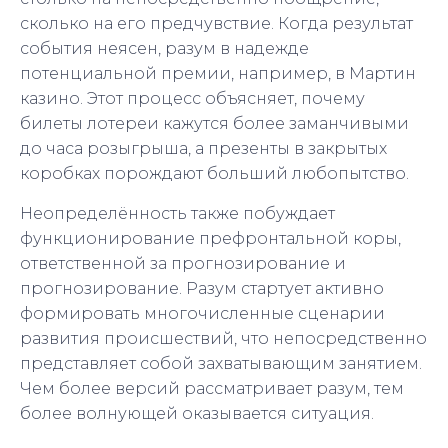
сколько на его предчувствие. Когда результат
события неясен, разум в надежде
потенциальной премии, например, в Мартин
казино. Этот процесс объясняет, почему
билеты лотереи кажутся более заманчивыми
до часа розыгрыша, а презенты в закрытых
коробках порождают больший любопытство.
Неопределённость также побуждает
функционирование префронтальной коры,
ответственной за прогнозирование и
прогнозирование. Разум стартует активно
формировать многочисленные сценарии
развития происшествий, что непосредственно
представляет собой захватывающим занятием.
Чем более версий рассматривает разум, тем
более волнующей оказывается ситуация.