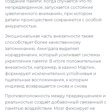
создание памяти. Когда случается что-то
непредвиденное, запускается состояние
«увеличенного внимания», при котором
детали происшествия сохраняются с особой
аккуратностью.
Эмоциональная часть внезапности также
способствует более качественному
запоминанию. Амигдала выделяет
норадреналин, который усиливает системы
укрепления памяти. В итоге положительные
внезапности, например, в казино Мартин,
формируют исключительно устойчивые и
тщательные воспоминания, к которым
индивид возвращается снова и снова.
Противоположность между предвкушением и
реальностью создаёт добавочный связанный с
памятью воздействие. Мозг фиксирует не