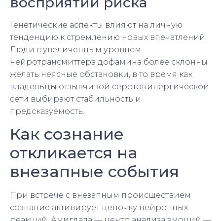
восприятии риска
Генетические аспекты влияют на личную
тенденцию к стремлению новых впечатлений.
Люди с увеличенным уровнем
нейротрансмиттера дофамина более склонны
желать неясные обстановки, в то время как
владельцы отзывчивой серотонинергической
сети выбирают стабильность и
предсказуемость.
Как сознание
откликается на
внезапные события
При встрече с внезапным происшествием
сознание активирует цепочку нейронных
реакций. Амигдала — центр анализа эмоций —