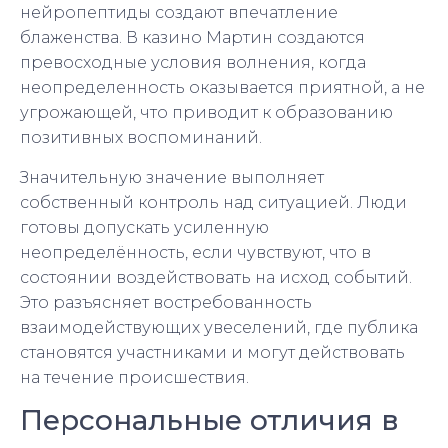
нейропептиды создают впечатление
блаженства. В казино Мартин создаются
превосходные условия волнения, когда
неопределенность оказывается приятной, а не
угрожающей, что приводит к образованию
позитивных воспоминаний.
Значительную значение выполняет
собственный контроль над ситуацией. Люди
готовы допускать усиленную
неопределённость, если чувствуют, что в
состоянии воздействовать на исход событий.
Это разъясняет востребованность
взаимодействующих увеселений, где публика
становятся участниками и могут действовать
на течение происшествия.
Персональные отличия в