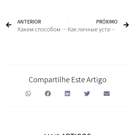
ANTERIOR
PRÓXIMO
Каким способом нервная система отвечает на переживание удачи
Как личные установки образуют эмоцию удачи
Compartilhe Este Artigo