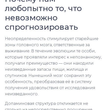
любопытно то, что
невозможно
спрогнозировать
Неопределенность стимулирует старейшие
зоны головного мозга, ответственные за
выживание. В течение эволюции те особи,
которые проявляли интерес к непознанному,
получали преимущество — они находили
неизведанные запасы пищи, жилища и
спутников. Нынешний мозг сохранил эту
особенность, преобразовав её в систему
получения удовольствия от исследования
неизведанного.
Допаминовая структура откликается не
столько на непосредственно поощрение,