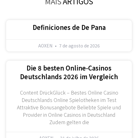
MAIS
ARTIGOS
Definiciones de De Pana
AOXEN
7 de agosto de 2026
Die 8 besten Online-Casinos
Deutschlands 2026 im Vergleich
Content DrückGlück – Bestes Online Casino
Deutschlands Online Spielotheken im Test
Attraktive Bonusangebote Beliebte Spiele und
Provider in Online Casinos in Deutschland
Zudem gelten die
AOXEN
21 de julho de 2026