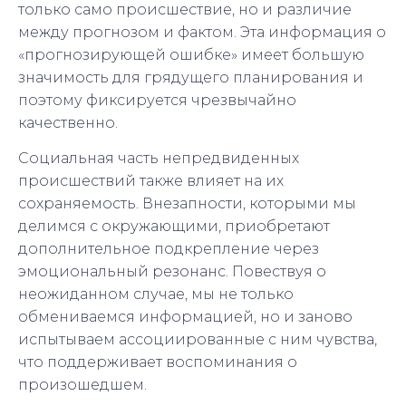
только само происшествие, но и различие
между прогнозом и фактом. Эта информация о
«прогнозирующей ошибке» имеет большую
значимость для грядущего планирования и
поэтому фиксируется чрезвычайно
качественно.
Социальная часть непредвиденных
происшествий также влияет на их
сохраняемость. Внезапности, которыми мы
делимся с окружающими, приобретают
дополнительное подкрепление через
эмоциональный резонанс. Повествуя о
неожиданном случае, мы не только
обмениваемся информацией, но и заново
испытываем ассоциированные с ним чувства,
что поддерживает воспоминания о
произошедшем.