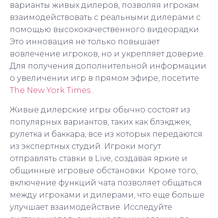
варианты живых дилеров, позволяя игрокам
взаимодействовать с реальными дилерами с
помощью высококачественного видеорадки.
Это инновация не только повышает
вовлечение игроков, но и укрепляет доверие.
Для получения дополнительной информации
о увеличении игр в прямом эфире, посетите
The New York Times
.
Живые дилерские игры обычно состоят из
популярных вариантов, таких как блэкджек,
рулетка и баккара, все из которых передаются
из экспертных студий. Игроки могут
отправлять ставки в Live, создавая яркие и
общинные игровые обстановки. Кроме того,
включение функций чата позволяет общаться
между игроками и дилерами, что еще больше
улучшает взаимодействие. Исследуйте