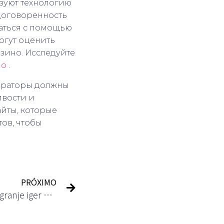
ьзуют технологию
 договоренность
щаться с помощью
огут оценить
азино. Исследуйте
но
.
ператоры должны
ивости и
йты, которые
ов, чтобы
PRÓXIMO
Vpliv pobud za odgovorno igranje iger na srečo v igralnicah