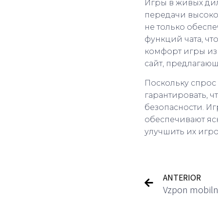
Игры в живых дил
передачи высокой
не только обесп
функций чата, чт
комфорт игры из 
сайт, предлагаю
Поскольку спрос
гарантировать, 
безопасности. И
обеспечивают яс
улучшить их игр
ANTERIOR
Vzpon mobilnih