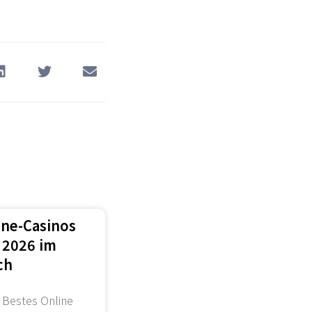
ine-Casinos
 2026 im
ch
 Bestes Online