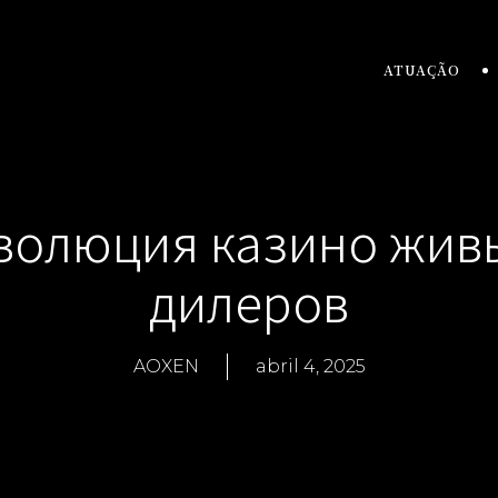
ATUAÇÃO
волюция казино жив
дилеров
AOXEN
abril 4, 2025