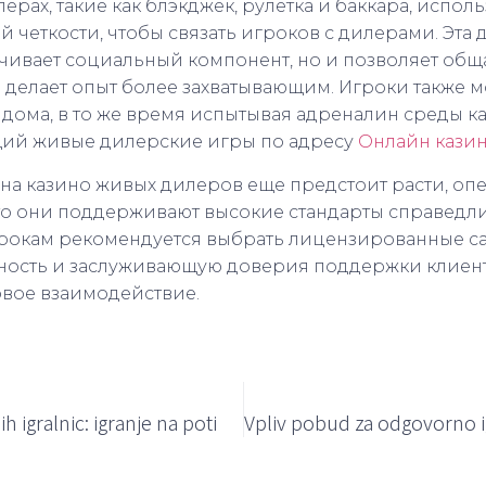
ерах, такие как блэкджек, рулетка и баккара, испол
 четкости, чтобы связать игроков с дилерами. Эта
ечивает социальный компонент, но и позволяет об
о делает опыт более захватывающим. Игроки также м
дома, в то же время испытывая адреналин среды к
щий живые дилерские игры по адресу
Онлайн кази
 на казино живых дилеров еще предстоит расти, о
что они поддерживают высокие стандарты справедл
грокам рекомендуется выбрать лицензированные са
ность и заслуживающую доверия поддержки клиент
овое взаимодействие.
 igralnic: igranje na poti