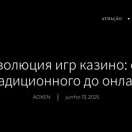
ATUAÇÃO
волюция игр казино: 
адиционного до онл
AOXEN
junho 13, 2025