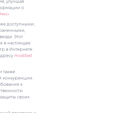
я, улучшая
формации о
аймс»
.
лее доступными,
траненными,
езде. Этот
е в настоящее
гр в Интернете.
адресу
mostbet
и также
й конкуренции.
ебования к
твенности.
защиты своих