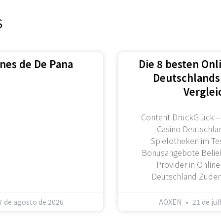
S
ones de De Pana
Die 8 besten Onl
Deutschlands
Verglei
Content DrückGlück –
Casino Deutschla
Spielotheken im Tes
Bonusangebote Belieb
Provider in Online
Deutschland Zudem
7 de agosto de 2026
AOXEN
21 de ju