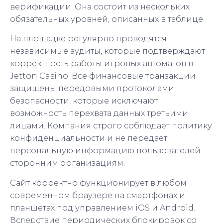
верификации. Она состоит из нескольких
обязательных уровней, описанных в таблице.
На площадке регулярно проводятся
независимые аудиты, которые подтверждают
корректность работы игровых автоматов в
Jetton Casino. Все финансовые транзакции
защищены передовыми протоколами
безопасности, которые исключают
возможность перехвата данных третьими
лицами. Компания строго соблюдает политику
конфиденциальности и не передает
персональную информацию пользователей
сторонним организациям.
Сайт корректно функционирует в любом
современном браузере на смартфонах и
планшетах под управлением iOS и Android.
Вследствие периодических блокировок со