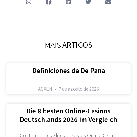
MAIS
ARTIGOS
Definiciones de De Pana
AOXEN
7 de agosto de 2026
Die 8 besten Online-Casinos
Deutschlands 2026 im Vergleich
Content DrückGlück – Bestes Online Casino