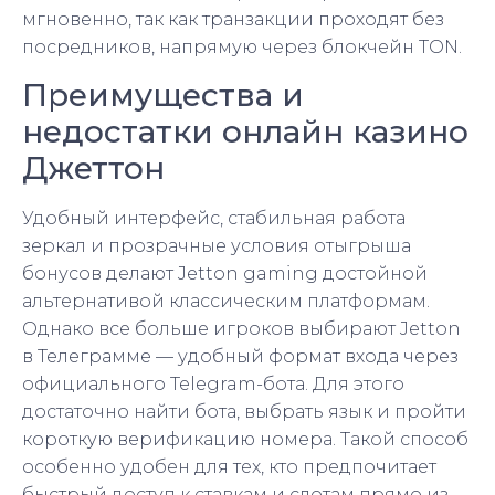
мгновенно, так как транзакции проходят без
посредников, напрямую через блокчейн TON.
Преимущества и
недостатки онлайн казино
Джеттон
Удобный интерфейс, стабильная работа
зеркал и прозрачные условия отыгрыша
бонусов делают Jetton gaming достойной
альтернативой классическим платформам.
Однако все больше игроков выбирают Jetton
в Телеграмме — удобный формат входа через
официального Telegram-бота. Для этого
достаточно найти бота, выбрать язык и пройти
короткую верификацию номера. Такой способ
особенно удобен для тех, кто предпочитает
быстрый доступ к ставкам и слотам прямо из