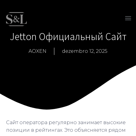
Jetton Официальный Сайт
AOXEN
dezembro 12, 2025
Сайт оператора регулярно занимает высокие
позиции в рейтингах. Это объясняется рядом