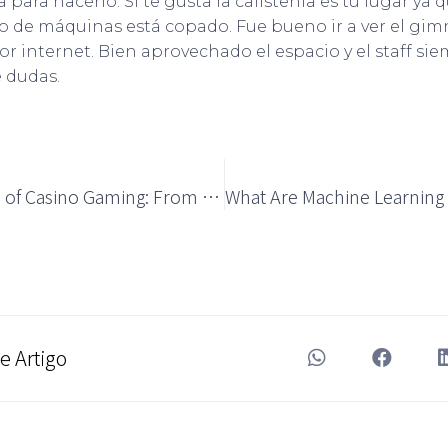
 para hacerlo. Si te gusta la calistenia es tu lugar ya q
so de máquinas está copado. Fue bueno ir a ver el gim
or internet. Bien aprovechado el espacio y el staff s
e dudas.
The Evolution of Casino Gaming: From Traditional to Online
e Artigo