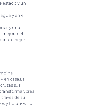
e estado y un
agua y en el
ones y una
e mejorar el
dar un mejor
combina
y en casa.La
cruzas sus
transformar, crea
 través de su
s y horarios. La