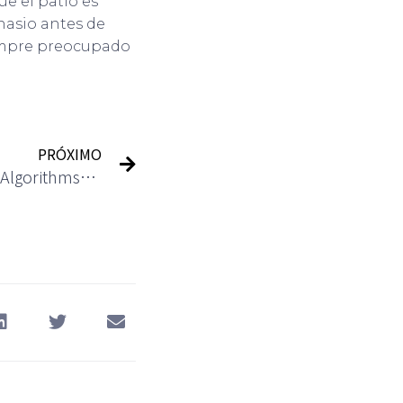
ue el patio es
nasio antes de
iempre preocupado
PRÓXIMO
What Are Machine Learning Algorithms? Definition, Examples