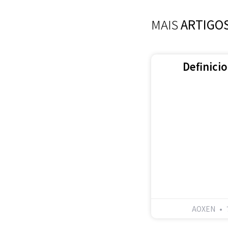
MAIS
ARTIGO
Definici
AOXEN