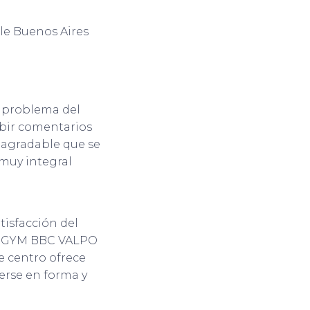
le Buenos Aires
s problema del
ibir comentarios
 agradable que se
 muy integral
tisfacción del
er. GYM BBC VALPO
e centro ofrece
erse en forma y