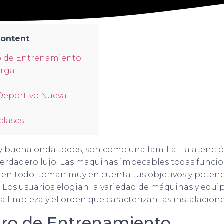
ontent
o de Entrenamiento
urga
Deportivo Nueva
clases
 buena onda todos, son como una familia. La atenció
verdadero lujo. Las maquinas impecables todas funcio
 en todo, toman muy en cuenta tus objetivos y potenc
l. Los usuarios elogian la variedad de máquinas y equ
la limpieza y el orden que caracterizan las instalacione
ro de Entrenamiento