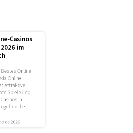
ine-Casinos
 2026 im
ch
 Bestes Online
nds Online
t Attraktive
te Spiele und
 Casinos in
 gelten die
lho de 2026