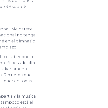
 en las opiniones
e 3.9 sobre 5.
rsonal. Me parece
 nacional no tenga
né en el gimnasio
eemplazo.
sface saber que tu
e fitness de alta
os diariamente
an. Recuerda que
ntrenar en todas
artir Y la música
, tampoco está el