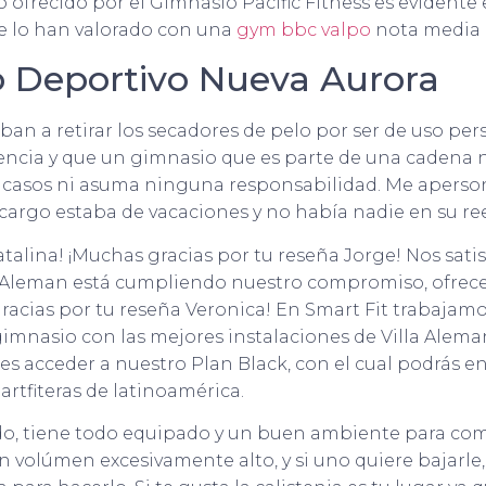
io ofrecido por el Gimnasio Pacific Fitness es evidente
ue lo han valorado con una
gym bbc valpo
nota media d
 Deportivo Nueva Aurora
ban a retirar los secadores de pelo por ser de uso pe
lencia y que un gimnasio que es parte de una cadena
 casos ni asuma ninguna responsabilidad. Me aperso
 cargo estaba de vacaciones y no había nadie en su r
talina! ¡Muchas gracias por tu reseña Jorge! Nos sati
 Aleman está cumpliendo nuestro compromiso, ofrecert
gracias por tu reseña Veronica! En Smart Fit trabajam
 gimnasio con las mejores instalaciones de Villa Alem
es acceder a nuestro Plan Black, con el cual podrás e
rtfiteras de latinoamérica.
, tiene todo equipado y un buen ambiente para comp
n volúmen excesivamente alto, y si uno quiere bajarle