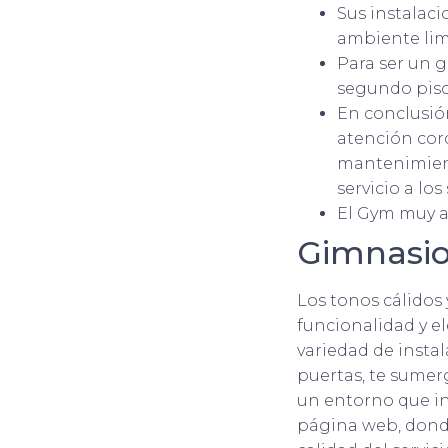
Sus instalac
ambiente lim
Para ser un 
segundo piso 
En conclusió
atención cord
mantenimient
servicio a los
El Gym muy a
Gimnasio
Los tonos cálidos
funcionalidad y e
variedad de insta
puertas, te sumer
un entorno que inv
página web, donde