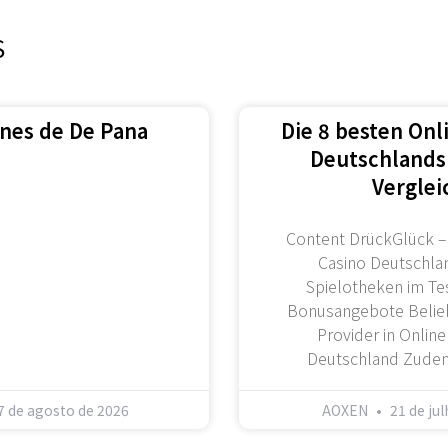
S
ones de De Pana
Die 8 besten Onl
Deutschlands
Verglei
Content DrückGlück –
Casino Deutschla
Spielotheken im Tes
Bonusangebote Belieb
Provider in Online
Deutschland Zudem
7 de agosto de 2026
AOXEN
21 de ju