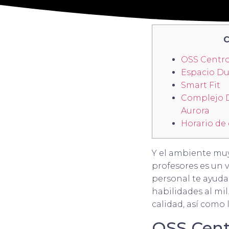
C
OSS Centr
Espacio D
Smart Fit
Complejo 
Aurora
Horario de 
Y el ambiente muy
profesores es un 
personal te ayuda
habilidades al mi
calidad, así como 
OSS Cent