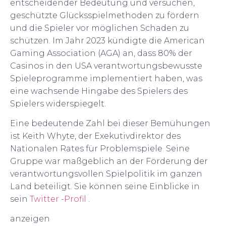
entscheidender Bedeutung und versuchen,
geschützte Glücksspielmethoden zu fördern
und die Spieler vor möglichen Schaden zu
schützen. Im Jahr 2023 kündigte die American
Gaming Association (AGA) an, dass 80% der
Casinos in den USA verantwortungsbewusste
Spieleprogramme implementiert haben, was
eine wachsende Hingabe des Spielers des
Spielers widerspiegelt.
Eine bedeutende Zahl bei dieser Bemühungen
ist Keith Whyte, der Exekutivdirektor des
Nationalen Rates für Problemspiele. Seine
Gruppe war maßgeblich an der Förderung der
verantwortungsvollen Spielpolitik im ganzen
Land beteiligt. Sie können seine Einblicke in
sein
Twitter -Profil
.
anzeigen