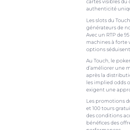
cartes visibles du
authenticité uniqu
Les slots du Touch
générateurs de nom
Avec un RTP de 95
machines à forte 
options séduisent 
Au Touch, le poker
d’améliorer une m
après la distribut
les implied odds o
exigent une appr
Les promotions d
et 100 tours gratu
des conditions acc
bénéfices des offr