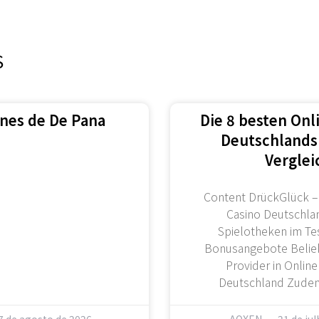
S
ones de De Pana
Die 8 besten Onl
Deutschlands
Verglei
Content DrückGlück –
Casino Deutschla
Spielotheken im Tes
Bonusangebote Belieb
Provider in Online
Deutschland Zudem