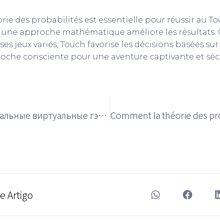
rie des probabilités est essentielle pour réussir au T
, une approche mathématique améliore les résultats. 
 ses jeux variés, Touch favorise les décisions basées sur
che consciente pour une aventure captivante et séc
Конфиденциальные виртуальные гэмблинг-платформы: Азарт без обязательной подтверждения личности и удостоверений.
e Artigo