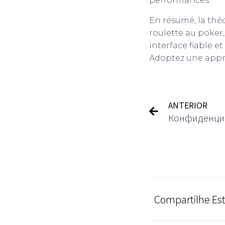
performances.
En résumé, la théo
roulette au poker
interface fiable et
Adoptez une appro
ANTERIOR
Compartilhe Est