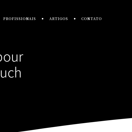
PROFISSIONAIS
ARTIGOS
CONTATO
pour
ouch