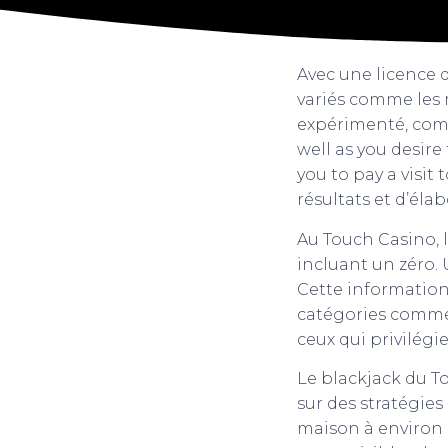
Avec une licence 
variés comme les 
expérimenté, compr
well as you desir
you to pay a visit
résultats et d’élab
Au Touch Casino, 
incluant un zéro. 
Cette information 
catégories comme 
ceux qui privilég
Le blackjack du T
sur des stratégies
maison à environ 0