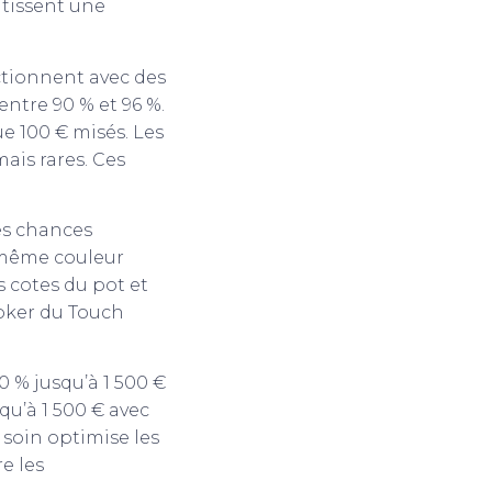
ntissent une
nctionnent avec des
entre 90 % et 96 %.
e 100 € misés. Les
ais rares. Ces
les chances
e même couleur
s cotes du pot et
poker du Touch
% jusqu’à 1 500 €
qu’à 1 500 € avec
 soin optimise les
e les