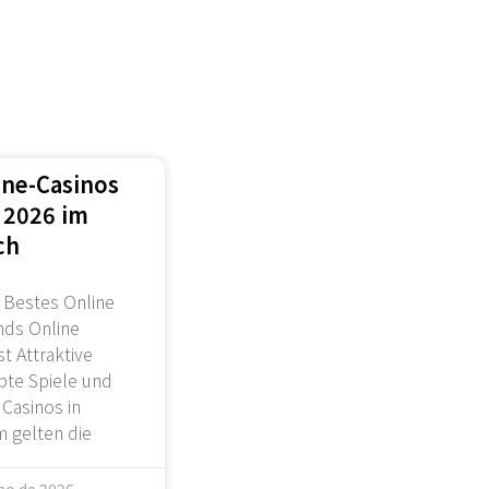
ine-Casinos
 2026 im
ch
 Bestes Online
nds Online
t Attraktive
te Spiele und
 Casinos in
 gelten die