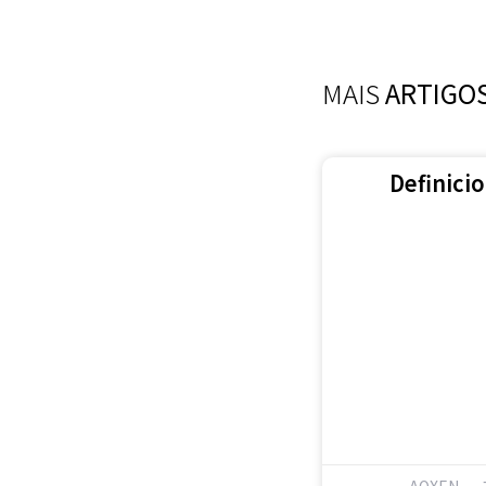
MAIS
ARTIGO
Definici