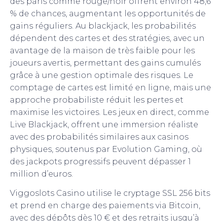
des paris comme rouge/noir offrent environ 48,6
% de chances, augmentant les opportunités de
gains réguliers. Au blackjack, les probabilités
dépendent des cartes et des stratégies, avec un
avantage de la maison de très faible pour les
joueurs avertis, permettant des gains cumulés
grâce à une gestion optimale des risques. Le
comptage de cartes est limité en ligne, mais une
approche probabiliste réduit les pertes et
maximise les victoires. Les jeux en direct, comme
Live Blackjack, offrent une immersion réaliste
avec des probabilités similaires aux casinos
physiques, soutenus par Evolution Gaming, où
des jackpots progressifs peuvent dépasser 1
million d’euros.
Viggoslots Casino utilise le cryptage SSL 256 bits
et prend en charge des paiements via Bitcoin,
avec des dépôts dès 10 € et des retraits jusqu’à