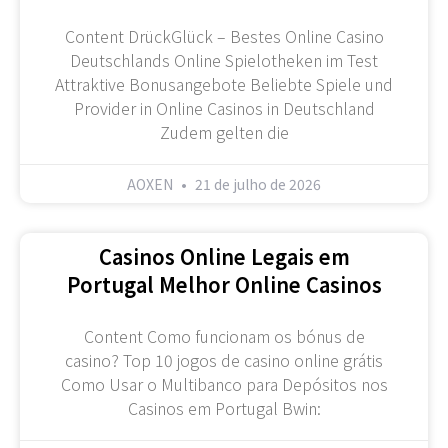
Content DrückGlück – Bestes Online Casino
Deutschlands Online Spielotheken im Test
Attraktive Bonusangebote Beliebte Spiele und
Provider in Online Casinos in Deutschland
Zudem gelten die
AOXEN
21 de julho de 2026
Casinos Online Legais em
Portugal Melhor Online Casinos
Content Como funcionam os bónus de
casino? Top 10 jogos de casino online grátis
Como Usar o Multibanco para Depósitos nos
Casinos em Portugal Bwin: