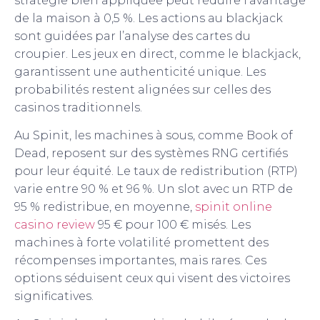
stratégie bien appliquée peut réduire l’avantage
de la maison à 0,5 %. Les actions au blackjack
sont guidées par l’analyse des cartes du
croupier. Les jeux en direct, comme le blackjack,
garantissent une authenticité unique. Les
probabilités restent alignées sur celles des
casinos traditionnels.
Au Spinit, les machines à sous, comme Book of
Dead, reposent sur des systèmes RNG certifiés
pour leur équité. Le taux de redistribution (RTP)
varie entre 90 % et 96 %. Un slot avec un RTP de
95 % redistribue, en moyenne,
spinit online
casino review
95 € pour 100 € misés. Les
machines à forte volatilité promettent des
récompenses importantes, mais rares. Ces
options séduisent ceux qui visent des victoires
significatives.