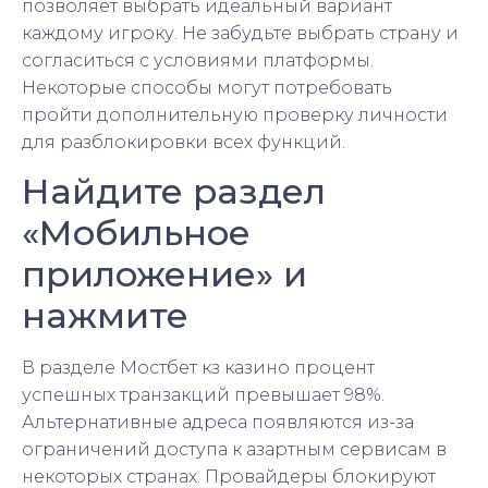
позволяет выбрать идеальный вариант
каждому игроку. Не забудьте выбрать страну и
согласиться с условиями платформы.
Некоторые способы могут потребовать
пройти дополнительную проверку личности
для разблокировки всех функций.
Найдите раздел
«Мобильное
приложение» и
нажмите
В разделе Мостбет кз казино процент
успешных транзакций превышает 98%.
Альтернативные адреса появляются из-за
ограничений доступа к азартным сервисам в
некоторых странах. Провайдеры блокируют