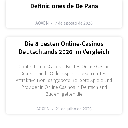
Definiciones de De Pana
AOXEN
7 de agosto de 2026
Die 8 besten Online-Casinos
Deutschlands 2026 im Vergleich
Content DrückGlück – Bestes Online Casino
Deutschlands Online Spielotheken im Test
Attraktive Bonusangebote Beliebte Spiele und
Provider in Online Casinos in Deutschland
Zudem gelten die
AOXEN
21 de julho de 2026