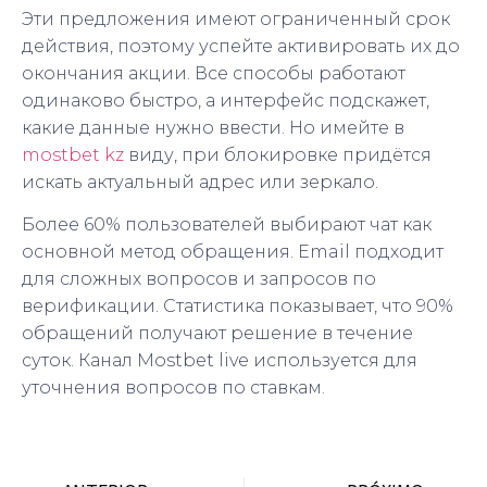
Эти предложения имеют ограниченный срок
действия, поэтому успейте активировать их до
окончания акции. Все способы работают
одинаково быстро, а интерфейс подскажет,
какие данные нужно ввести. Но имейте в
mostbet kz
виду, при блокировке придётся
искать актуальный адрес или зеркало.
Более 60% пользователей выбирают чат как
основной метод обращения. Email подходит
для сложных вопросов и запросов по
верификации. Статистика показывает, что 90%
обращений получают решение в течение
суток. Канал Mostbet live используется для
уточнения вопросов по ставкам.