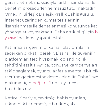
garanti etmek maksadıyla farklı lisanslama ile
denetim prosedürlerine maruz tutulmaktadır.
Örneğin, Birleşik Birleşik Krallık Bahis Kurulu,
internet üzerinden kumar tesislerinin
lisanslanması ile denetlenmesi konusunda katı
yönergeler koymaktadır. Daha artık bilgi için
bu
yazıya
inceleme yapabilirsiniz.
Katılımcılar, çevrimiçi kumar platformlarını
seçerken dikkatli gerekir. Lisanslı ile güvenilir
platformları tercih yapmak, dolandırıcılık
tehditini azaltır. Ayrıca, bonus ve kampanyaları
takip sağlamak, oyuncular fazla avantajlı biricik
tecrübe geçirmesine destek olabilir. Daha ilave
malumat için
bağlantı1
noktayı incele
bulabilirsiniz.
Netice itibariyle, çevrimiçi bahis oyunları,
teknolojik ilerlemesiyle birlikte çabuk