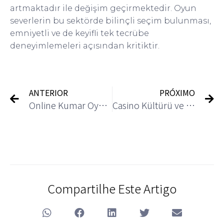
artmaktadır ile değişim geçirmektedir. Oyun
severlerin bu sektörde bilinçli seçim bulunması,
emniyetli ve de keyifli tek tecrübe
deneyimlemeleri açısından kritiktir.
ANTERIOR
PRÓXIMO
Online Kumar Oyunlarının Yükselişi ve Etkileri
Casino Kültürü ve Eğlence Dünyası
Compartilhe Este Artigo