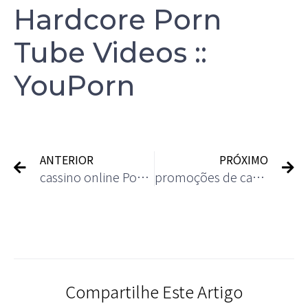
Hardcore Porn
Tube Videos ::
YouPorn
ANTERIOR
PRÓXIMO
cassino online Portugal VIP 9
promoções de casino online 15
Compartilhe Este Artigo