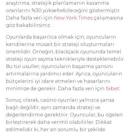
araştırma, stratejik planlamanın kazanma
oranlarını %30 yükseltebileceğini göstermiştir.
Daha fazla veri için
New York Times
çalışmasına
göz bakabilirsiniz.
Oyunlarda başarılıca olmak için, oyuncuların
kendilerine müsait bir strateji oluşturmaları
önemlidir. Örneğin, blackjack oyununda temel
strateji oyun sayma teknikleriyle desteklenebilir.
Bu tür usuller, oyuncuların başarma şansını
artırmalarına yardımcı eder. Ayrıca, oyuncuların
bütçelerini iyi idare etmeleri ve hasarlarını
minimize de gerekir. Daha fazla veri için
fixbet
.
Sonuç olarak, casino oyunları yalnızca şansa
bağlı değildir; aynı zamanda strateji ve
değerlendirme gerektirir. Oyuncular, bu öğeleri
birleştirerek daha verimli olabilirler. Dikkat
edilmelidir ki, her an sorumlu bir şekilde