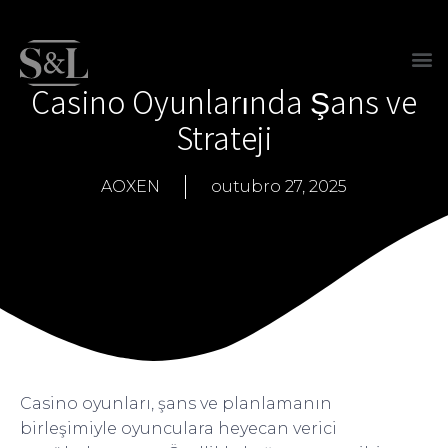
Casino Oyunlarında Şans ve
Strateji
AOXEN
outubro 27, 2025
Casino oyunları, şans ve planlamanın
birleşimiyle oyunculara heyecan verici