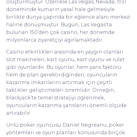
oluşturmuştur. Özellikle Las Vegas, Nevada, 1931
döneminde kumarın yasal hale gelmesiyle
birlikte dünya çapında bir eğlence alanı merkezi
haline dönüşmüştür. Bugün, Las Vegas’ta
bulunan 150’den çok casino, her dönemde
milyonlarca ziyaretçiyi ağırlamaktadır.
Casino etkinlikleri arasında en yaygın olanları
slot makineleri, kart oyunu, kart oyunu ve rulet
gibi oyunlardır. Bu oyunlar, hem şans faktörü
hem de plan gerektirdiğinden, oyuncuların
kazanma imkanlarını artırmak için çeşitli
taktikler geliştirmeleri önemlidir. Örneğin,
blackjack’te temel stratejiyi öğrenmek,
oyuncuların kazanma şanslarını önemli ölçüde
artırabilir.
Ünlü poker oyuncusu Daniel Negreanu, poker
yöntemleri ve oyun planları konusunda birçok