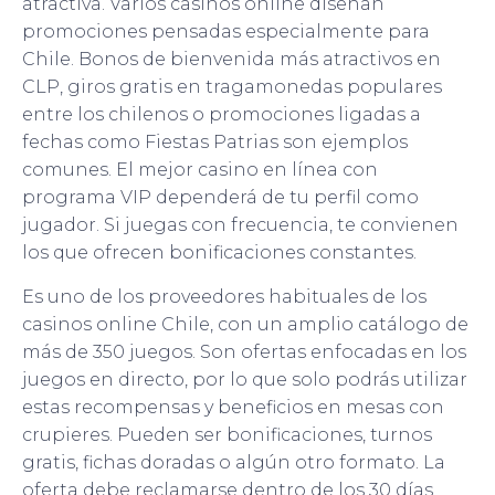
atractiva. Varios casinos online diseñan
promociones pensadas especialmente para
Chile. Bonos de bienvenida más atractivos en
CLP, giros gratis en tragamonedas populares
entre los chilenos o promociones ligadas a
fechas como Fiestas Patrias son ejemplos
comunes. El mejor casino en línea con
programa VIP dependerá de tu perfil como
jugador. Si juegas con frecuencia, te convienen
los que ofrecen bonificaciones constantes.
Es uno de los proveedores habituales de los
casinos online Chile, con un amplio catálogo de
más de 350 juegos. Son ofertas enfocadas en los
juegos en directo, por lo que solo podrás utilizar
estas recompensas y beneficios en mesas con
crupieres. Pueden ser bonificaciones, turnos
gratis, fichas doradas o algún otro formato. La
oferta debe reclamarse dentro de los 30 días