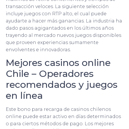
transacción veloces. La siguiente selección
incluye juegos con RTP alto, el cual puede
ayudarte a hacer más ganancias. La industria ha
dado pasos agigantados en los últimos años
trayendo al mercado nuevos juegos disponibles
que proveen experiencias sumamente
envolventes e innovadoras.
Mejores casinos online
Chile – Operadores
recomendados y juegos
en línea
Este bono para recarga de casinos chilenos
online puede estar activo en días determinados
o para ciertos métodos de pago. Los mejores