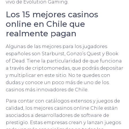
vivo de Evolution Gaming.
Los 15 mejores casinos
online en Chile que
realmente pagan
Algunas de las mejores para los jugadores
españoles son Starburst, Gonzo’s Quest y Book
of Dead. Tiene la particularidad de que funciona
a través de criptomonedas, que podrás depositar
y multiplicar en este sitio. No te quedes con
dudas y conoce un poco más de uno de los
casinos más innovadores de Chile.
Para contar con catálogos extensos y juegos de
calidad, los mejores casinos online Chile están
asociados a desarrolladores de software de
prestigio. Estas empresas crean y lanzan juegos