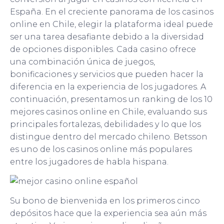
España. En el creciente panorama de los casinos
online en Chile, elegir la plataforma ideal puede
ser una tarea desafiante debido a la diversidad
de opciones disponibles. Cada casino ofrece
una combinación única de juegos,
bonificaciones y servicios que pueden hacer la
diferencia en la experiencia de los jugadores. A
continuación, presentamos un ranking de los 10
mejores casinos online en Chile, evaluando sus
principales fortalezas, debilidades y lo que los
distingue dentro del mercado chileno. Betsson
es uno de los casinos online más populares
entre los jugadores de habla hispana.
Su bono de bienvenida en los primeros cinco
depósitos hace que la experiencia sea aún más