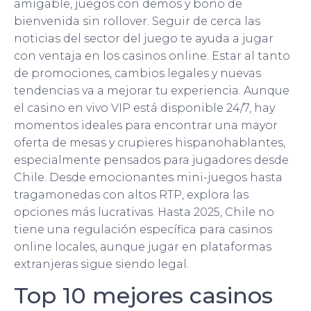
amigable, juegos con demos y bono de
bienvenida sin rollover. Seguir de cerca las
noticias del sector del juego te ayuda a jugar
con ventaja en los casinos online. Estar al tanto
de promociones, cambios legales y nuevas
tendencias va a mejorar tu experiencia. Aunque
el casino en vivo VIP está disponible 24/7, hay
momentos ideales para encontrar una mayor
oferta de mesas y crupieres hispanohablantes,
especialmente pensados para jugadores desde
Chile. Desde emocionantes mini-juegos hasta
tragamonedas con altos RTP, explora las
opciones más lucrativas. Hasta 2025, Chile no
tiene una regulación específica para casinos
online locales, aunque jugar en plataformas
extranjeras sigue siendo legal.
Top 10 mejores casinos