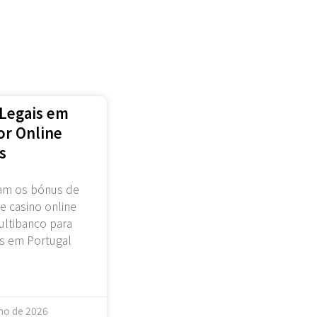
 Legais em
or Online
s
am os bónus de
e casino online
ultibanco para
s em Portugal
lho de 2026