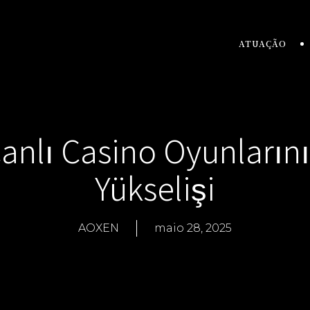
ATUAÇÃO
anlı Casino Oyunların
Yükselişi
AOXEN
maio 28, 2025