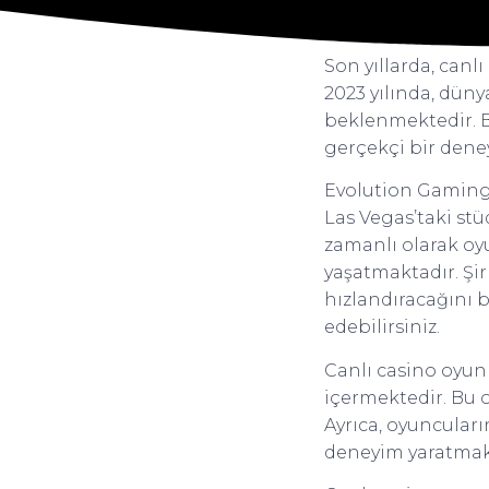
Son yıllarda, canl
2023 yılında, düny
beklenmektedir. B
gerçekçi bir dene
Evolution Gaming, 
Las Vegas’taki stü
zamanlı olarak oy
yaşatmaktadır. Şi
hızlandıracağını be
edebilirsiniz.
Canlı casino oyunl
içermektedir. Bu o
Ayrıca, oyuncuları
deneyim yaratmakt