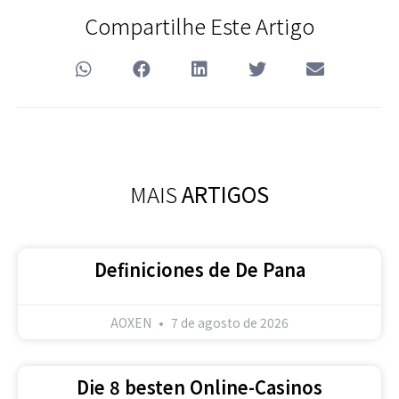
Compartilhe Este Artigo
MAIS
ARTIGOS
Definiciones de De Pana
AOXEN
7 de agosto de 2026
Die 8 besten Online-Casinos