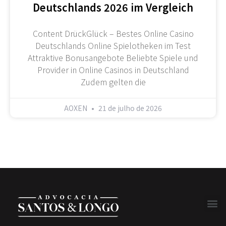
Deutschlands 2026 im Vergleich
Content DrückGlück – Bestes Online Casino
Deutschlands Online Spielotheken im Test
Attraktive Bonusangebote Beliebte Spiele und
Provider in Online Casinos in Deutschland
Zudem gelten die
AOXEN
21 de julho de 2026