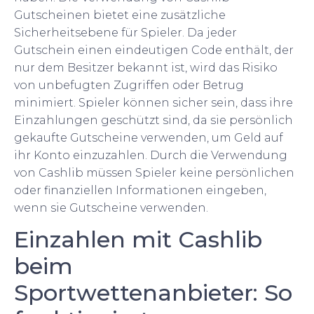
Gutscheinen bietet eine zusätzliche
Sicherheitsebene für Spieler. Da jeder
Gutschein einen eindeutigen Code enthält, der
nur dem Besitzer bekannt ist, wird das Risiko
von unbefugten Zugriffen oder Betrug
minimiert. Spieler können sicher sein, dass ihre
Einzahlungen geschützt sind, da sie persönlich
gekaufte Gutscheine verwenden, um Geld auf
ihr Konto einzuzahlen. Durch die Verwendung
von Cashlib müssen Spieler keine persönlichen
oder finanziellen Informationen eingeben,
wenn sie Gutscheine verwenden.
Einzahlen mit Cashlib
beim
Sportwettenanbieter: So