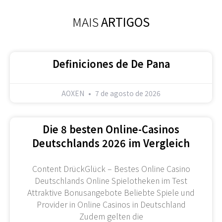
MAIS
ARTIGOS
Definiciones de De Pana
AOXEN
7 de agosto de 2026
Die 8 besten Online-Casinos
Deutschlands 2026 im Vergleich
Content DrückGlück – Bestes Online Casino
Deutschlands Online Spielotheken im Test
Attraktive Bonusangebote Beliebte Spiele und
Provider in Online Casinos in Deutschland
Zudem gelten die