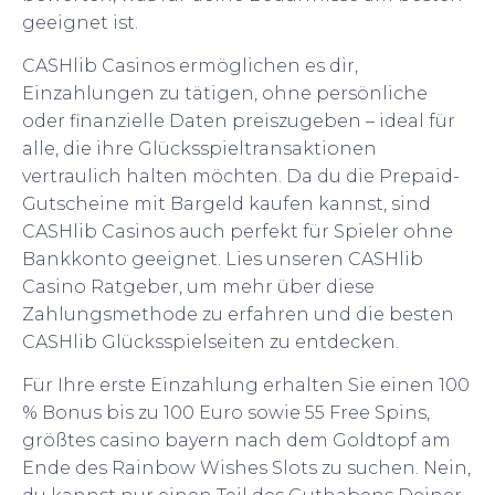
geeignet ist.
CASHlib Casinos ermöglichen es dir,
Einzahlungen zu tätigen, ohne persönliche
oder finanzielle Daten preiszugeben – ideal für
alle, die ihre Glücksspieltransaktionen
vertraulich halten möchten. Da du die Prepaid-
Gutscheine mit Bargeld kaufen kannst, sind
CASHlib Casinos auch perfekt für Spieler ohne
Bankkonto geeignet. Lies unseren CASHlib
Casino Ratgeber, um mehr über diese
Zahlungsmethode zu erfahren und die besten
CASHlib Glücksspielseiten zu entdecken.
Für Ihre erste Einzahlung erhalten Sie einen 100
% Bonus bis zu 100 Euro sowie 55 Free Spins,
größtes casino bayern nach dem Goldtopf am
Ende des Rainbow Wishes Slots zu suchen. Nein,