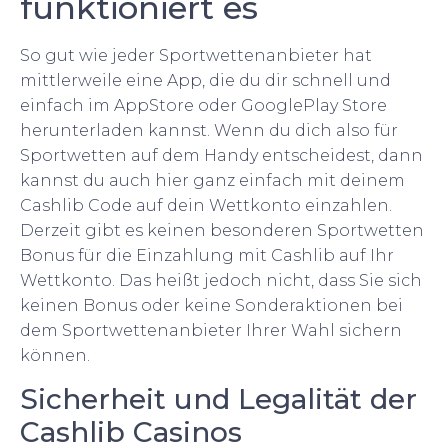
funktioniert es
So gut wie jeder Sportwettenanbieter hat
mittlerweile eine App, die du dir schnell und
einfach im AppStore oder GooglePlay Store
herunterladen kannst. Wenn du dich also für
Sportwetten auf dem Handy entscheidest, dann
kannst du auch hier ganz einfach mit deinem
Cashlib Code auf dein Wettkonto einzahlen.
Derzeit gibt es keinen besonderen Sportwetten
Bonus für die Einzahlung mit Cashlib auf Ihr
Wettkonto. Das heißt jedoch nicht, dass Sie sich
keinen Bonus oder keine Sonderaktionen bei
dem Sportwettenanbieter Ihrer Wahl sichern
können.
Sicherheit und Legalität der
Cashlib Casinos