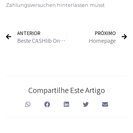
Zahlungsversuchen hinterlassen müsst.
ANTERIOR
PRÓXIMO
Beste CASHlib Online Casinos 2025: im Casino mit CASHlib bezahlen
Homepage
Compartilhe Este Artigo