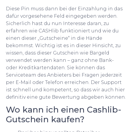
Diese Pin muss dann bei der Einzahlung in das
dafür vorgesehene Feld eingegeben werden.
Sicherlich hast du nun Interesse daran, zu
erfahren wie CASHlib funktioniert und wie du
einen dieser „Gutscheine“ in die Hände
bekommst. Wichtig ist es in dieser Hinsicht, zu
wissen, dass dieser Gutschein wie Bargeld
verwendet werden kann – ganz ohne Bank-
oder Kreditkartendaten. Sie können das
Serviceteam des Anbieters bei Fragen jederzeit
per E-Mail oder Telefon erreichen. Der Support
ist schnell und kompetent, so dass wir auch hier
definitiv eine gute Bewertung abgeben können.
Wo kann ich einen Cashlib-
Gutschein kaufen?