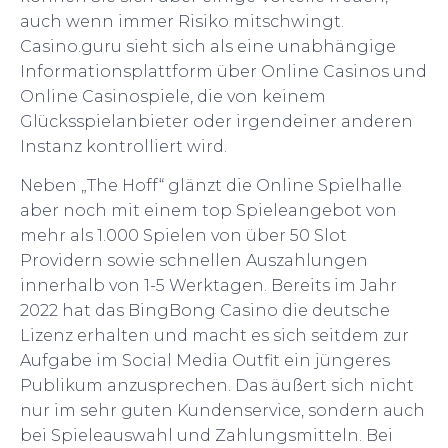
auch wenn immer Risiko mitschwingt.
Casino.guru sieht sich als eine unabhängige
Informationsplattform über Online Casinos und
Online Casinospiele, die von keinem
Glücksspielanbieter oder irgendeiner anderen
Instanz kontrolliert wird.
Neben „The Hoff“ glänzt die Online Spielhalle
aber noch mit einem top Spieleangebot von
mehr als 1.000 Spielen von über 50 Slot
Providern sowie schnellen Auszahlungen
innerhalb von 1-5 Werktagen. Bereits im Jahr
2022 hat das BingBong Casino die deutsche
Lizenz erhalten und macht es sich seitdem zur
Aufgabe im Social Media Outfit ein jüngeres
Publikum anzusprechen. Das äußert sich nicht
nur im sehr guten Kundenservice, sondern auch
bei Spieleauswahl und Zahlungsmitteln. Bei