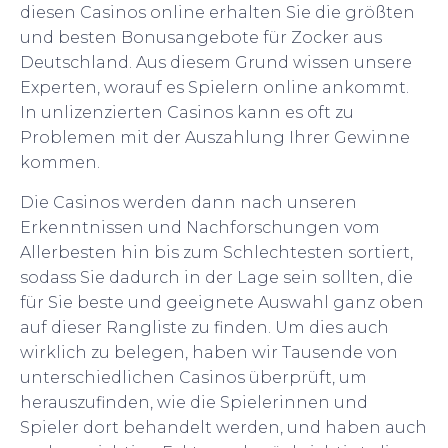
diesen Casinos online erhalten Sie die größten
und besten Bonusangebote für Zocker aus
Deutschland. Aus diesem Grund wissen unsere
Experten, worauf es Spielern online ankommt.
In unlizenzierten Casinos kann es oft zu
Problemen mit der Auszahlung Ihrer Gewinne
kommen.
Die Casinos werden dann nach unseren
Erkenntnissen und Nachforschungen vom
Allerbesten hin bis zum Schlechtesten sortiert,
sodass Sie dadurch in der Lage sein sollten, die
für Sie beste und geeignete Auswahl ganz oben
auf dieser Rangliste zu finden. Um dies auch
wirklich zu belegen, haben wir Tausende von
unterschiedlichen Casinos überprüft, um
herauszufinden, wie die Spielerinnen und
Spieler dort behandelt werden, und haben auch