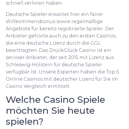
schnell verloren haben.
Deutsche Spieler erwartet hier ein fairer
Willkommensbonus sowie regelmäßige
Angebote für bereits registrierte Spieler. Der
Anbieter gehörte auch zu den ersten Casinos,
die eine deutsche Lizenz durch die GGL
beantragten. Das DrückGlück Casino ist ein
seriöser Anbieter, der seit 2015 mit Lizenz aus
Schleswig-Holstein für deutsche Spieler
verfügbar ist. Unsere Experten haben die Top 5
Online Casinos mit deutscher Lizenz für Sie im
Casino Vergleich ermittelt.
Welche Casino Spiele
möchten Sie heute
spielen?