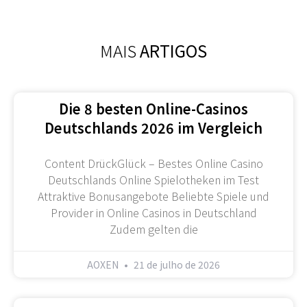
MAIS
ARTIGOS
Die 8 besten Online-Casinos
Deutschlands 2026 im Vergleich
Content DrückGlück – Bestes Online Casino
Deutschlands Online Spielotheken im Test
Attraktive Bonusangebote Beliebte Spiele und
Provider in Online Casinos in Deutschland
Zudem gelten die
AOXEN
21 de julho de 2026