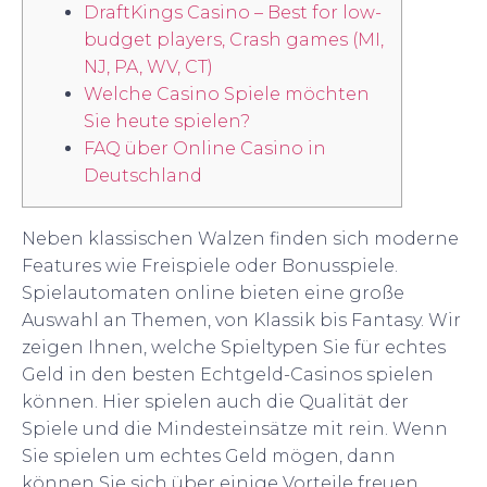
DraftKings Casino – Best for low-
budget players, Crash games (MI,
NJ, PA, WV, CT)
Welche Casino Spiele möchten
Sie heute spielen?
FAQ über Online Casino in
Deutschland
Neben klassischen Walzen finden sich moderne
Features wie Freispiele oder Bonusspiele.
Spielautomaten online bieten eine große
Auswahl an Themen, von Klassik bis Fantasy. Wir
zeigen Ihnen, welche Spieltypen Sie für echtes
Geld in den besten Echtgeld-Casinos spielen
können. Hier spielen auch die Qualität der
Spiele und die Mindesteinsätze mit rein. Wenn
Sie spielen um echtes Geld mögen, dann
können Sie sich über einige Vorteile freuen,