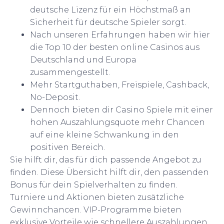
deutsche Lizenz für ein Höchstmaß an
Sicherheit für deutsche Spieler sorgt.
Nach unseren Erfahrungen haben wir hier
die Top 10 der besten online Casinos aus
Deutschland und Europa
zusammengestellt.
Mehr Startguthaben, Freispiele, Cashback,
No-Deposit.
Dennoch bieten dir Casino Spiele mit einer
hohen Auszahlungsquote mehr Chancen
auf eine kleine Schwankung in den
positiven Bereich.
Sie hilft dir, das für dich passende Angebot zu
finden. Diese Übersicht hilft dir, den passenden
Bonus für dein Spielverhalten zu finden.
Turniere und Aktionen bieten zusätzliche
Gewinnchancen. VIP-Programme bieten
exklusive Vorteile wie schnellere Auszahlungen