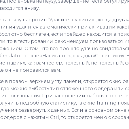
а, постановка на паузу, завершение теста регулиру
находится внизу.
е галочку напротив “Удалите эту линию, когда друга
а линия удалится автоматически при активации како
солютно бесплатен, если трейдер находится в пои
ли, то в тестировании рекомендуем пользоваться 
жением. О том, что все прошло удачно свидетельст
Simulator в окне «Навигатор», вкладка «Советники». 
ментариях, как вам тестер, полезный, не полезный
е он не понравился вам.
е в правом верхнем углу панели, откроется окно 
, где можно выбрать тип отложенного ордера или 
 использования. При завершении работы в тестере
лучить подробную статистику, в окне Training поя
лучения развернутых данных. Если в основном окне 
ордеров с нажатым Ctrl, то откроется меню с сохр