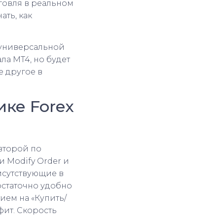
говля в реальном
ать, как
 универсальной
ла MT4, но будет
е другое в
ике Forex
второй по
и Modify Order и
исутствующие в
достаточно удобно
тием на «Купить/
фит. Скорость