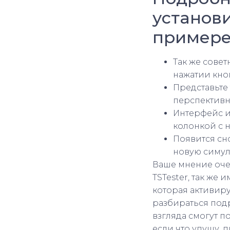
установи
примере
Так же сове
нажатии кноп
Представьте 
перспективн
Интерфейс и
колонкой с 
Появится сн
новую симу
Ваше мнение очен
TSTester, так же
которая активиру
разбираться подр
взгляда смогут по
если что упущу, 