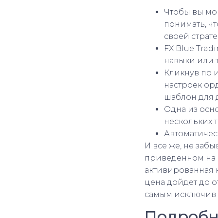
Чтобы вы мо
понимать, ч
своей страте
FX Blue Trad
навыки или 
Кликнув по 
настроек ор
шаблон для 
Одна из осн
нескольких 
Автоматическ
И все же, не заб
приведенном на 
активированная 
цена дойдет до о
самым исключив 
Подробна