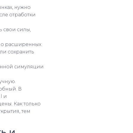
нках, нужно
сле отработки
ь свои силы,
кно расширенных
или сохранить
енной симуляции
учную.
собный. В
l и
ены. Как только
ткрытия, тем
ь и