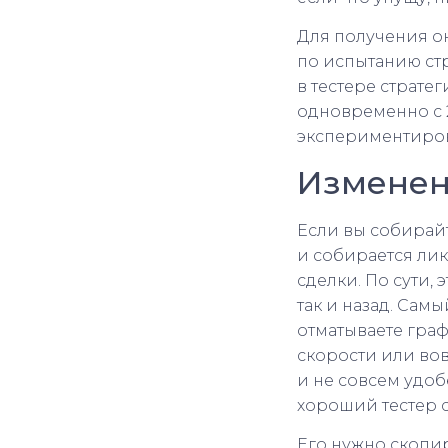
Для получения он
по испытанию стр
в тестере страте
одновременно с 
экспериментиров
Изменени
Если вы собирайт
и собирается ли
сделки. По сути,
так и назад. Сам
отматываете граф
скорости или вов
и не совсем удоб
хороший тестер с
Его нужно скопиро