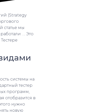
ий (Strategy
Торгового
й статье мы
работали …. Это
 Тестере
 видами
ость системы на
дартный тестер
ных программ,
ая отобразится в
 этого нужно
енять новую