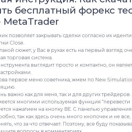
ть бесплатный форекс тес
 MetaTrader
тник позволяет закрывать сделки согласно их идент
ки Close.
такой сюжет, у Вас в руках есть на первый взгляд оч
ая торговая система.
нструмента выглядит просто и компактно, он являе
настройками.
ова первое меню советника, жмем по New Simulatio
ляцию.
ь важно как для меня, так и для других трейдеров. 
 имеется многими используемая функция “перевести 
ется нажатием на кнопку BE. С панелью управления
обно, так как здесь очень много кнопочек и не все,
нять, что за что отвечает. Поэтому, все буду показыв
пишите вопросы в комментариях.