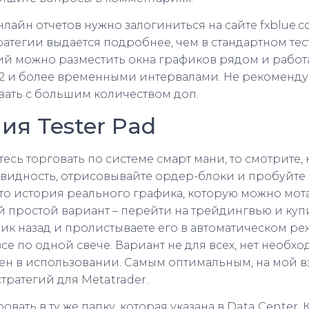
лайн отчетов нужно залогиниться на сайте fxblue
атегии выдается подробнее, чем в стандартном тес
гий можно разместить окна графиков рядом и работ
2 и более временными интервалами. Не рекоменд
ать с большим количеством доп.
я Tester Pad
есь торговать по системе смарт мани, то смотрите,
квидность, отрисовывайте ордер-блоки и пробуйте
 это история реального графика, которую можно мота
ый простой вариант – перейти на трейдингвью и куп
ик назад и пролистываете его в автоматическом р
се по одной свече. Вариант не для всех, нет необх
ен в использовании. Самым оптимальным, на мой вз
тратегий для Metatrader.
вать в ту же папку, которая указана в Data Center.