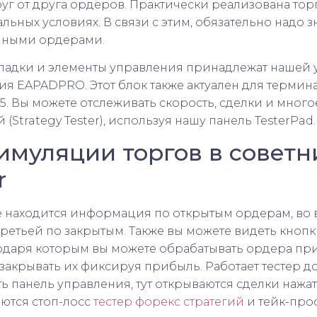
уг от друга ордеров. Практически реализована тор
ьных условиях. В связи с этим, обязательно надо зн
чными ордерами.
кладки и элементы управления принадлежат нашей
я EAPADPRO. Этот блок также актуален для термина
5. Вы можете отслеживать скорость, сделки и много
 (Strategy Tester), используя нашу панель TesterPad.
муляции торгов в советн
r
е находится информация по открытым ордерам, во 
третьей по закрытым. Также вы можете видеть кнопк
агодаря которым вы можете обрабатывать ордера пр
е закрывать их фиксируя прибыль. Работает тестер 
сть панель управления, тут открываются сделки нажа
аются стоп-лосс
тестер форекс стратегий
и тейк-про