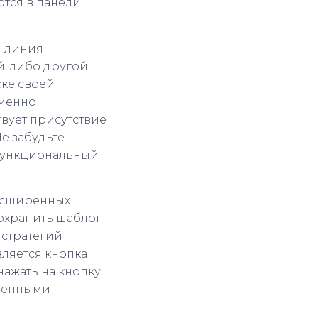
ются в панели
я линия
й-либо другой.
ске своей
именно
вует присутствие
Не забудьте
, функциональный
расширенных
сохранить шаблон
 стратегий
вляется кнопка
нажать на кнопку
аненными