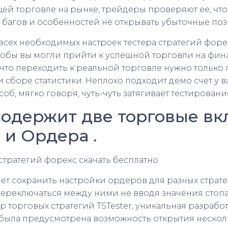
щей торговле на рынке, трейдеры проверяют ее, что
багов и особенностей не открывать убыточные по
всех необходимых настроек тестера стратегий фор
Чтобы вы могли прийти к успешной торговли на фин
что переходить к реальной торговле нужно только 
и сборе статистики. Неплохо подходит демо счет у 
соб, мягко говоря, чуть-чуть затягивает тестировани
содержит две торговые вк
 и Ордера .
ет сохранить настройки ордеров для разных страт
ереключаться между ними не вводя значения стопа
р торговых стратегий TSTester, уникальная разработ
была предусмотрена возможность открытия нескол