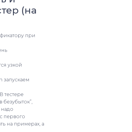
тер (на
ификатору при
ень
тся узкой
n запускаем
В тестере
в безубыток”,
 надо
 с первого
ать на примерах, а