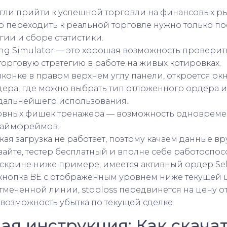
гли прийти к успешной торговли на финансовых ры
то переходить к реальной торговле нужно только по
гии и сборе статистики.
ing Simulator — это хорошая возможность проверит
торговую стратегию в работе на живых котировках.
иконке в правом верхнем углу панели, откроется о
дера, где можно выбрать тип отложенного ордера 
дальнейшего использования.
овных фишек тренажера — возможность одноврем
таймфреймов.
ая загрузка не работает, поэтому качаем данные вр
ывайте, тестер бесплатный и вполне себе работоспо
скрине ниже примере, имеется активный ордер Sel
кнопка BE с отображенным уровнем ниже текущей ц
тмеченной линии, stoploss передвинется на цену о
возможность убытка по текущей сделке.
я инструкция: Как скачат