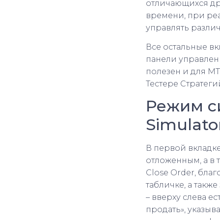
отличающихся др
времени, при реал
управлять разли
Все остальные в
панели управлени
полезен и для MT
Тестере Стратегий
Режим си
Simulato
В первой вкладк
отложенным, а в 
Close Order, бл
табличке, а такж
– вверху слева е
продать», указыв