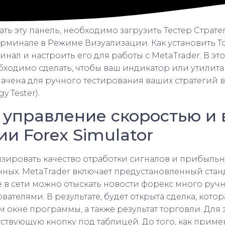
ть эту панель, необходимо загрузить Тестер Стратег
терминале в Режиме Визуализации. Как установить 
инал и настроить его для работы с MetaTrader. В это
бходимо сделать, чтобы ваш индикатор или утилита 
ачена для ручного тестирования ваших стратегий в
y Tester).
и управление скоростью и
и Forex Simulator
изировать качество отработки сигналов и прибыльн
нных. MetaTrader включает предустановленный стан
е в сети можно отыскать новости форекс много руч
вателями. В результате, будет открыта сделка, котор
м окне программы, а также результат торговли. Для
тствующую кнопку под таблицей. До того, как прим