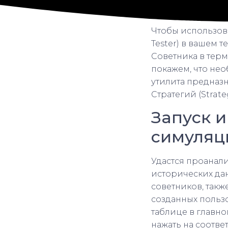
Чтобы использова
Tester) в вашем 
Советника в терм
покажем, что нео
утилита предназн
Стратегий (Strateg
Запуск 
симуляци
Удастся проанал
исторических да
советников, такж
созданных пользо
таблице в главно
нажать на соотве