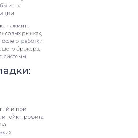
бы из-за
зиции.
екс нажмите
ансовых рынках,
после отработки
вашего брокера,
е системы.
ладки:
егий и при
 и тейк-профита
ка.
ьких,