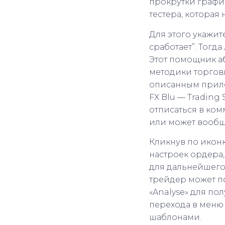
прокрутки график
тестера, которая 
Для этого укажит
сработает”. Тогд
Этот помощник аб
методики торгов
описанным прило
FX Blu — Trading 
отписаться в ком
или может вообщ
Кликнув по иконк
настроек ордера
для дальнейшего
трейдер может по
«Analyse» для по
перехода в меню 
шаблонами.