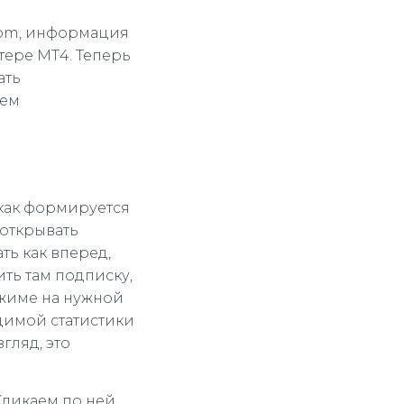
.com, информация
тере МТ4. Теперь
ать
уем
 как формируется
 открывать
ть как вперед,
ить там подписку,
ежиме на нужной
одимой статистики
гляд, это
 Кликаем по ней