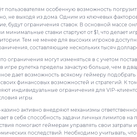
ёт пользователям особенную возможность погрузит
о, не выходя из дома. Одним из ключевых факторов,
е, будут ограничения ставок. В основной массе он
минимальные ставки стартуют от $1, что делает иг
итории. Тем не менее для высоких игроков доступн
аничения, составляющие нескольких тысяч долларо
что ограничения могут изменяться в с учетом поста
в игре рулетка пределы зачастую больше, чем в дв
анное дает возможность всякому геймеру подобрать
 своих финансовых возможностей и стратегий. К то
ляют индивидуальные ограничения для VIP-клиенто
словия игры.
e-казино активно внедряют механизмы ответственно
ает в себя способность задачи личных лимитов на
йствия помогают геймерам управлять свои затраты и
омических последствий. Необходимо учитывать, что