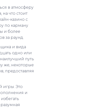
ься в атмосферу
 на что стоит
лайн-казино с
ру по карману
ы и более
в за раунд.
вщика и вида
адцать одно или
 наилучший путь
му же, некоторые
в, предоставляя
й игры. Это
 пополнения и
 избегать
 разумная