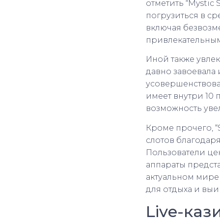
отметить “Mystic
погрузиться в ср
включая безвозм
привлекательным
Иной также увлек
давно завоевала 
усовершенствова
имеет внутри 10 
возможность уве
Кроме прочего, “
слотов благодар
Пользователи цен
аппараты предст
актуальном мире
для отдыха и вы
Live-каз