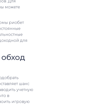
ов. Для
 вы можете
ормы риобет
постоянные
яльностные
 доходной для
 обход
подобрать
ставляет шанс
аводить учетную
что в
воить игровую