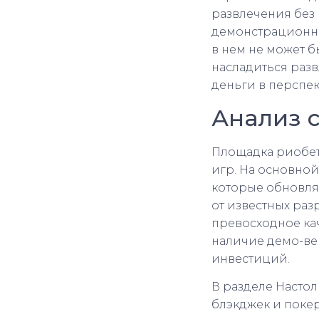
развлечения без
демонстрационны
в нем не может б
насладиться раз
деньги в перспек
Анализ с
Площадка риобет
игр. На основной
которые обновля
от известных раз
превосходное ка
наличие демо-ве
инвестиций.
В разделе Настол
блэкджек и покер