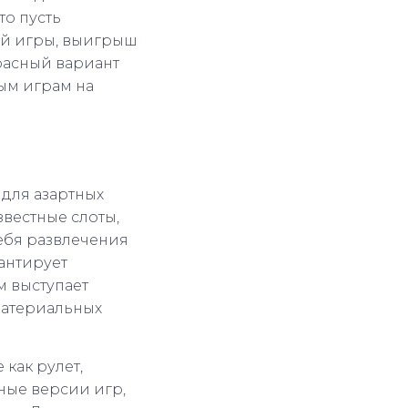
то пусть
ей игры, выигрыш
красный вариант
ым играм на
для азартных
вестные слоты,
ебя развлечения
рантирует
м выступает
материальных
как рулет,
ные версии игр,