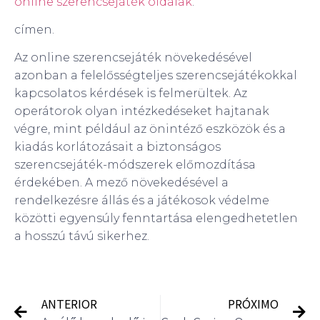
online szerencsejáték oldalak
.
címen.
Az online szerencsejáték növekedésével
azonban a felelősségteljes szerencsejátékokkal
kapcsolatos kérdések is felmerültek. Az
operátorok olyan intézkedéseket hajtanak
végre, mint például az önintéző eszközök és a
kiadás korlátozásait a biztonságos
szerencsejáték-módszerek előmozdítása
érdekében. A mező növekedésével a
rendelkezésre állás és a játékosok védelme
közötti egyensúly fenntartása elengedhetetlen
a hosszú távú sikerhez.
ANTERIOR
PRÓXIMO