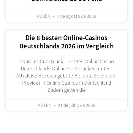
AOXEN
7 de agosto de 2026
Die 8 besten Online-Casinos
Deutschlands 2026 im Vergleich
Content DrückGlück – Bestes Online Casino
Deutschlands Online Spielotheken im Test
Attraktive Bonusangebote Beliebte Spiele und
Provider in Online Casinos in Deutschland
Zudem gelten die
AOXEN
21 de julho de 2026