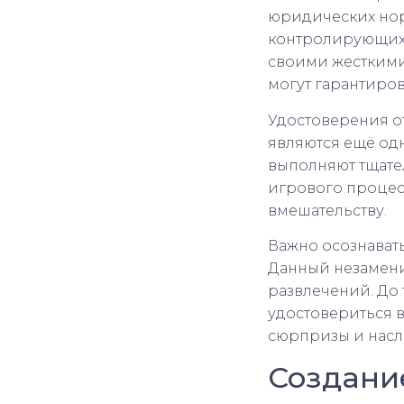
юридических нор
контролирующих 
своими жесткими
могут гарантиров
Удостоверения о
являются ещё од
выполняют тщате
игрового процесс
вмешательству.
Важно осознавать
Данный незамени
развлечений. До 
удостовериться 
сюрпризы и насл
Создани