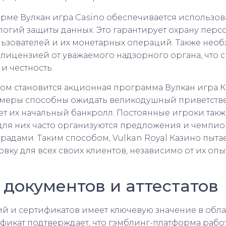
орме Вулкан игра Casino обеспечивается использо
логий защиты данных. Это гарантирует охрану пер
зователей и их монетарных операций. Также необ
 лицензией от уважаемого надзорного органа, что с
и честность.
ом становится акционная программа Вулкан игра К
меры способны ожидать великодушный приветств
т их начальный банкролл. Постоянные игроки такж
для них часто организуются предложения и чемпио
адами. Таким способом, Vulkan Royal Казино пытае
вку для всех своих клиентов, независимо от их опы
документов и аттестатов
й и сертификатов имеет ключевую значение в обла
фикат подтверждает, что гэмблинг-платформа работ