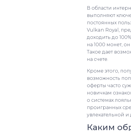
В области интер
выполняют ключе
постоянных поль
Vulkan Royal, пр
доходить до 100%
на 1000 монет, о
Такое дает возм
на счете.
Кроме этого, по
возможность поп
оферты часто су
новичкам ознаком
о системах лояль
проигранных сре
увлекательной и
Каким об