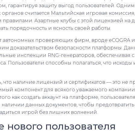
м, гарантируя защиту выгод пользователей. Одним
органов считается Мальтийская игровая комиссия,
 правилами. Азартные клубы с этой лицензией на 
ать порядочность и ясность своей работы.
т автономных проверяющих фирм, вроде eCOGRA ил
ним доказательством безопасности платформы. Да
льные инспекции RNG-генераторов, обеспечивая 
а. Пользователи способны полагаться, что исходы 
, что наличие лицензий и сертификатов — это не п
мый компонент для всякого уважаемого компании
того как создать аккаунт на платформе, пользовател
в наличии данных документов, чтобы предотвратит
адиться игрой без лишних волнений.
е нового пользователя