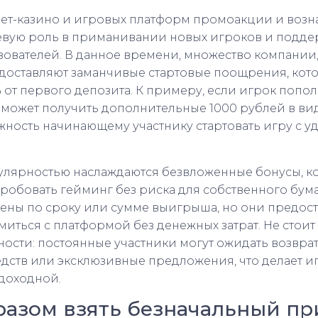
нет-казино и игровых платформ промоакции и воз
вую роль в приманивании новых игроков и подд
зователей. В данное времени, множество компании
едоставляют заманчивые стартовые поощрения, кот
 от первого депозита. К примеру, если игрок попол
н может получить дополнительные 1000 рублей в в
ожность начинающему участнику стартовать игру с 
пулярностью наслаждаются безвложенные бонусы, к
робовать гейминг без риска для собственного бума
жены по сроку или сумме выигрыша, но они предос
иться с платформой без денежных затрат. Не стоит
ности: постоянные участники могут ожидать возврат
дств или эксклюзивные предложения, что делает и
 доходной.
разом взять безначальный пр