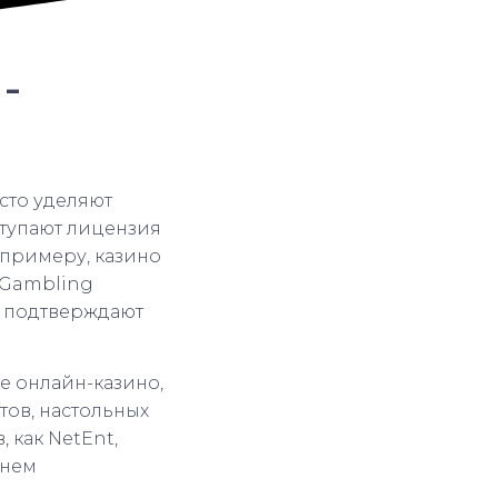
-
сто уделяют
ступают лицензия
 примеру, казино
 Gambling
 подтверждают
е онлайн-казино,
тов, настольных
 как NetEnt,
внем