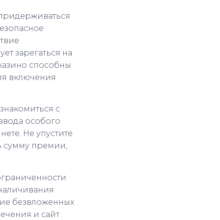
 придерживаться
безопасное
ствие
ет зарегаться на
 казино способны
ля включения
знакомиться с
ввода особого
нете. Не упустите
ь сумму премии,
ограниченности
бналичивания
ение безвложенных
ечения и сайт