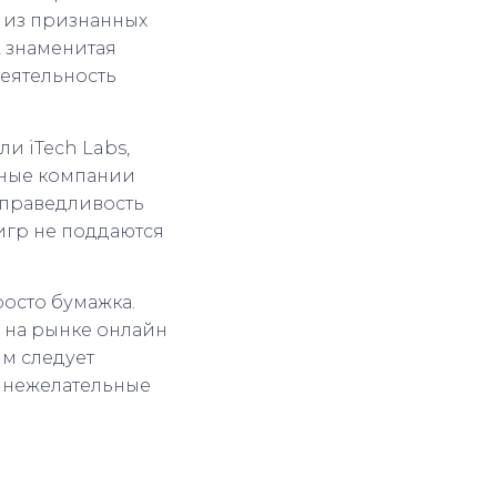
 из признанных
 знаменитая
деятельность
и iTech Labs,
нные компании
справедливость
игр не поддаются
росто бумажка.
 на рынке онлайн
ям следует
ь нежелательные