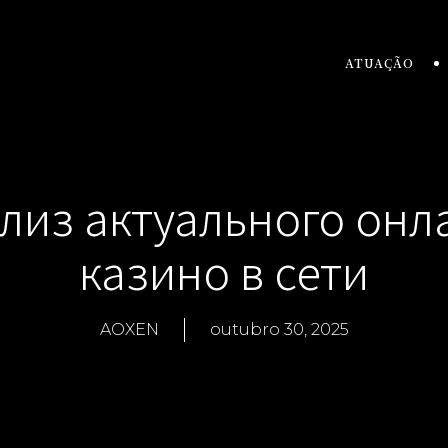
ATUAÇÃO
лиз актуального онл
казино в сети
AOXEN
outubro 30, 2025