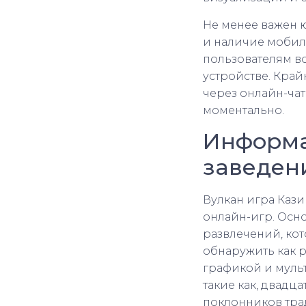
Не менее важен ю
и наличие мобил
пользователям во
устройстве. Край
через онлайн-ча
моментально.
Информа
заведен
Вулкан игра Каз
онлайн-игр. Осн
развлечений, кот
обнаружить как р
графикой и мульт
такие как, двадц
поклонников тра