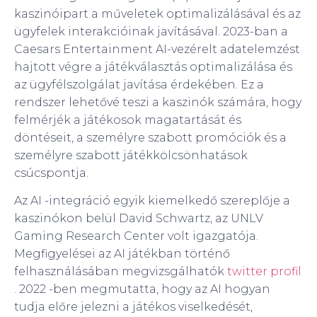
kaszinóipart a műveletek optimalizálásával és az
ügyfelek interakcióinak javításával. 2023-ban a
Caesars Entertainment AI-vezérelt adatelemzést
hajtott végre a játékválasztás optimalizálása és
az ügyfélszolgálat javítása érdekében. Ez a
rendszer lehetővé teszi a kaszinók számára, hogy
felmérjék a játékosok magatartását és
döntéseit, a személyre szabott promóciók és a
személyre szabott játékkölcsönhatások
csúcspontja.
Az AI -integráció egyik kiemelkedő szereplője a
kaszinókon belül David Schwartz, az UNLV
Gaming Research Center volt igazgatója.
Megfigyelései az AI játékban történő
felhasználásában megvizsgálhatók
twitter profil
. 2022 -ben megmutatta, hogy az AI hogyan
tudja előre jelezni a játékos viselkedését,