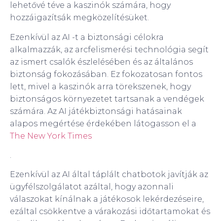
lehetővé téve a kaszinók számára, hogy
hozzáigazítsák megközelítésüket.
Ezenkívül az AI -t a biztonsági célokra
alkalmazzák, az arcfelismerési technológia segít
az ismert csalók észlelésében és az általános
biztonság fokozásában. Ez fokozatosan fontos
lett, mivel a kaszinók arra törekszenek, hogy
biztonságos környezetet tartsanak a vendégek
számára. Az AI játékbiztonsági hatásainak
alapos megértése érdekében látogasson el a
The New York Times
.
Ezenkívül az AI által táplált chatbotok javítják az
ügyfélszolgálatot azáltal, hogy azonnali
válaszokat kínálnak a játékosok lekérdezéseire,
ezáltal csökkentve a várakozási időtartamokat és