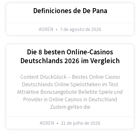
Definiciones de De Pana
AOXEN
7 de agosto de 2026
Die 8 besten Online-Casinos
Deutschlands 2026 im Vergleich
Content DrückGlück – Bestes Online Casino
Deutschlands Online Spielotheken im Test
Attraktive Bonusangebote Beliebte Spiele und
Provider in Online Casinos in Deutschland
Zudem gelten die
AOXEN
21 de julho de 2026