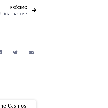
PRÓXIMO
O impacto da inteligência artificial nas operações do cassino
ine-Casinos