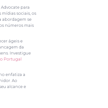
 Advocate para
 mídias sociais, os
sa abordagem se
 os números mais
cer ágeis e
avancagem da
gens. Investigue
no Portugal
no enfatiza a
idor. Ao
seu alcance e