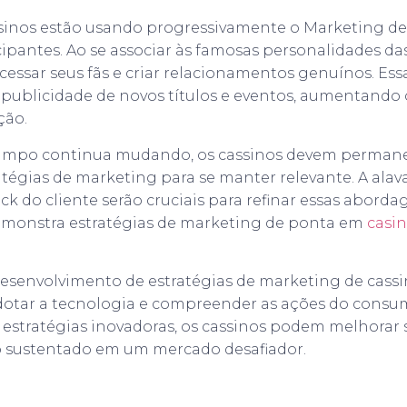
ssinos estão usando progressivamente o Marketing de
cipantes. Ao se associar às famosas personalidades das
essar seus fãs e criar relacionamentos genuínos. Es
 publicidade de novos títulos e eventos, aumentando
ção.
ampo continua mudando, os cassinos devem permane
atégias de marketing para se manter relevante. A al
ck do cliente serão cruciais para refinar essas aborda
emonstra estratégias de marketing de ponta em
casi
esenvolvimento de estratégias de marketing de cassi
dotar a tecnologia e compreender as ações do consum
 estratégias inovadoras, os cassinos podem melhorar 
o sustentado em um mercado desafiador.