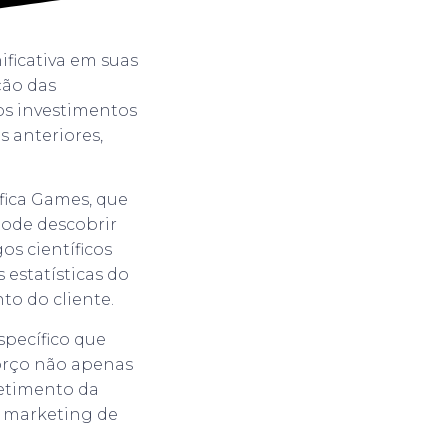
ficativa em suas
ção das
os investimentos
 anteriores,
fica Games, que
pode descobrir
gos científicos
estatísticas do
to do cliente.
pecífico que
forço não apenas
etimento da
e marketing de