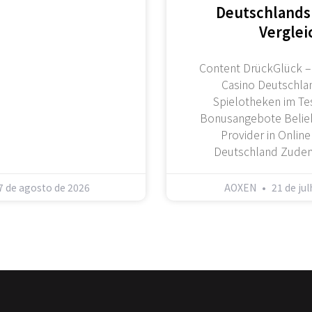
Deutschlands
Verglei
Content DrückGlück –
Casino Deutschla
Spielotheken im Tes
Bonusangebote Belieb
Provider in Online
Deutschland Zudem
7 de agosto de 2026
AOXEN
21 de ju