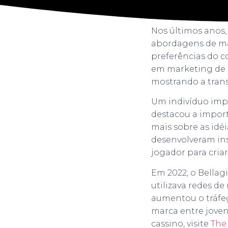
Nos últimos anos,
abordagens de mar
preferências do c
em marketing de c
mostrando a transi
Um indivíduo imp
destacou a import
mais sobre as idé
desenvolveram ins
jogador para cria
Em 2022, o Bella
utilizava redes d
aumentou o tráfe
marca entre joven
cassino, visite
The