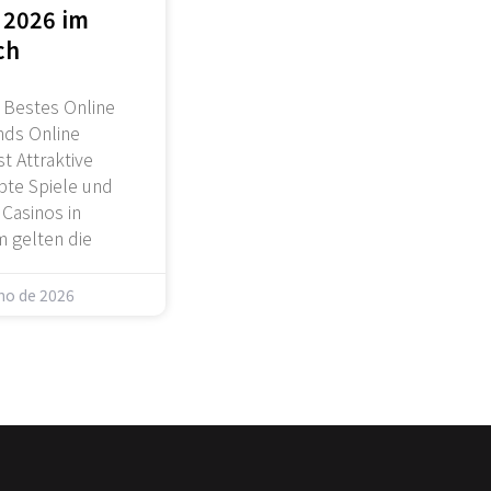
 2026 im
ch
 Bestes Online
nds Online
t Attraktive
te Spiele und
 Casinos in
 gelten die
lho de 2026