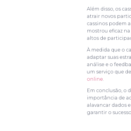
Além disso, os ca
atrair novos parti
cassinos podem ac
mostrou eficaz na
altos de participa
À medida que o c
adaptar suas estr
análise e o feedba
um serviço que d
online
.
Em conclusão, o d
importância de a
alavancar dados e
garantir o sucess