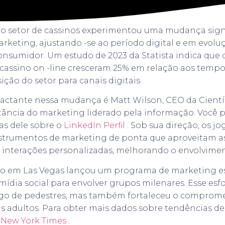
 o setor de cassinos experimentou uma mudança signi
keting, ajustando -se ao período digital e em evolu
onsumidor. Um estudo de 2023 da Statista indica que 
assino on -line cresceram 25% em relação aos tempos
ção do setor para canais digitais.
actante nessa mudança é Matt Wilson, CEO da Cientí
ância do marketing liderado pela informação. Você 
ias dele sobre o
LinkedIn Perfil
. Sob sua direção, os jo
trumentos de marketing de ponta que aproveitam as 
r interações personalizadas, melhorando o envolvimen
gio em Las Vegas lançou um programa de marketing es
e mídia social para envolver grupos milenares. Esse es
go de pedestres, mas também fortaleceu o comprom
s adultos. Para obter mais dados sobre tendências d
 New York Times
.