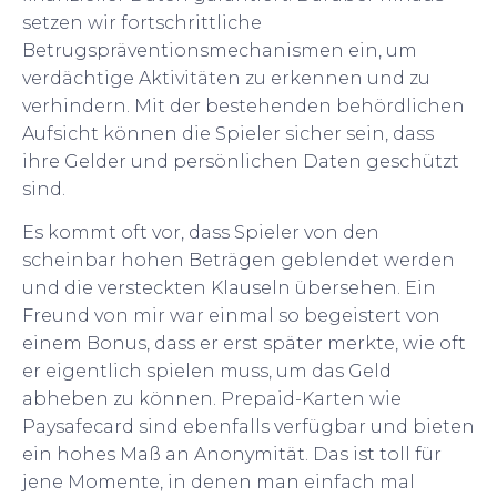
setzen wir fortschrittliche
Betrugspräventionsmechanismen ein, um
verdächtige Aktivitäten zu erkennen und zu
verhindern. Mit der bestehenden behördlichen
Aufsicht können die Spieler sicher sein, dass
ihre Gelder und persönlichen Daten geschützt
sind.
Es kommt oft vor, dass Spieler von den
scheinbar hohen Beträgen geblendet werden
und die versteckten Klauseln übersehen. Ein
Freund von mir war einmal so begeistert von
einem Bonus, dass er erst später merkte, wie oft
er eigentlich spielen muss, um das Geld
abheben zu können. Prepaid-Karten wie
Paysafecard sind ebenfalls verfügbar und bieten
ein hohes Maß an Anonymität. Das ist toll für
jene Momente, in denen man einfach mal