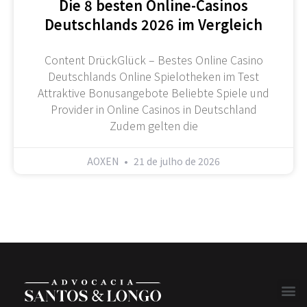
Die 8 besten Online-Casinos
Deutschlands 2026 im Vergleich
Content DrückGlück – Bestes Online Casino
Deutschlands Online Spielotheken im Test
Attraktive Bonusangebote Beliebte Spiele und
Provider in Online Casinos in Deutschland
Zudem gelten die
AOXEN
21 de julho de 2026