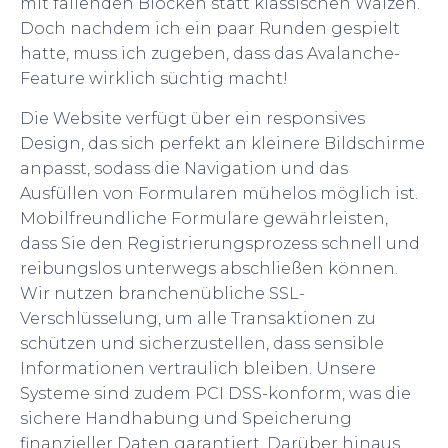
mit fallenden Blöcken statt klassischen Walzen.
Doch nachdem ich ein paar Runden gespielt
hatte, muss ich zugeben, dass das Avalanche-
Feature wirklich süchtig macht!
Die Website verfügt über ein responsives
Design, das sich perfekt an kleinere Bildschirme
anpasst, sodass die Navigation und das
Ausfüllen von Formularen mühelos möglich ist.
Mobilfreundliche Formulare gewährleisten,
dass Sie den Registrierungsprozess schnell und
reibungslos unterwegs abschließen können.
Wir nutzen branchenübliche SSL-
Verschlüsselung, um alle Transaktionen zu
schützen und sicherzustellen, dass sensible
Informationen vertraulich bleiben. Unsere
Systeme sind zudem PCI DSS-konform, was die
sichere Handhabung und Speicherung
finanzieller Daten garantiert. Darüber hinaus