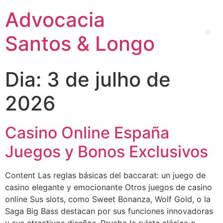
Advocacia
Santos & Longo
Dia:
3 de julho de
2026
Casino Online España
Juegos y Bonos Exclusivos
Content Las reglas básicas del baccarat: un juego de
casino elegante y emocionante Otros juegos de casino
online Sus slots, como Sweet Bonanza, Wolf Gold, o la
Saga Big Bass destacan por sus funciones innovadoras