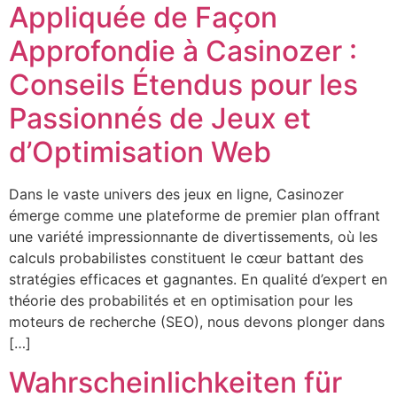
Appliquée de Façon
Approfondie à Casinozer :
Conseils Étendus pour les
Passionnés de Jeux et
d’Optimisation Web
Dans le vaste univers des jeux en ligne, Casinozer
émerge comme une plateforme de premier plan offrant
une variété impressionnante de divertissements, où les
calculs probabilistes constituent le cœur battant des
stratégies efficaces et gagnantes. En qualité d’expert en
théorie des probabilités et en optimisation pour les
moteurs de recherche (SEO), nous devons plonger dans
[…]
Wahrscheinlichkeiten für